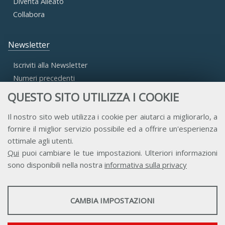
Diventa Alleato
Collabora
Newsletter
Iscriviti alla Newsletter
Numeri precedenti
QUESTO SITO UTILIZZA I COOKIE
Area Riservata
Il nostro sito web utilizza i cookie per aiutarci a migliorarlo, a
fornire il miglior servizio possibile ed a offrire un'esperienza
Accesso Aderenti
ottimale agli utenti.
Accesso Consulta
Qui
puoi cambiare le tue impostazioni. Ulteriori informazioni
Accesso Team
sono disponibili nella nostra
informativa sulla privacy
STATISTICHE
CAMBIA IMPOSTAZIONI
Strumenti statistici che raccolgono dati anonimi sull'utilizzo e la
funzionalità del sito web.
Contatti
Privacy
Trasparenza
Credits