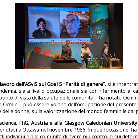
avoro dell’ASviS sul Goal 5 “Parità di genere”
, si è incentra
mia, sia a livello occupazionale sia con riferimento al ca
 punto di vista della salute delle comunità – ha notato Ocmin 
 Ocmin – può essere volano dell’occupazione del presente e
e delle donne, sulla valorizzazione del mondo femminile dal p
d science, FhG, Austria e alla Glasgow Caledonian Universit
enutasi a Ottawa nel novembre 1986. In quell’occasione, ha r
individui e alle comunità di avere più controllo sui determin