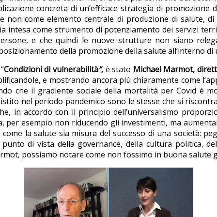
plicazione concreta di un’efficace strategia di promozione d
 non come elemento centrale di produzione di salute, di lo
r sia intesa come strumento di potenziamento dei servizi ter
persone, e che quindi le nuove strutture non siano relega
i riposizionamento della promozione della salute all’interno di
 “
Condizioni di vulnerabilità
”,
è stato
Michael Marmot, diretto
lificandole, e mostrando ancora più chiaramente come l’app
ndo che il gradiente sociale della mortalità per Covid è mol
istito nel periodo pandemico sono le stesse che si riscontr
che, in accordo con il principio dell’universalismo proporzi
per esempio non riducendo gli investimenti, ma aumentandol
ome la salute sia misura del successo di una società: peg
punto di vista della governance, della cultura politica, d
 Marmot, possiamo notare come non fossimo in buona salute 