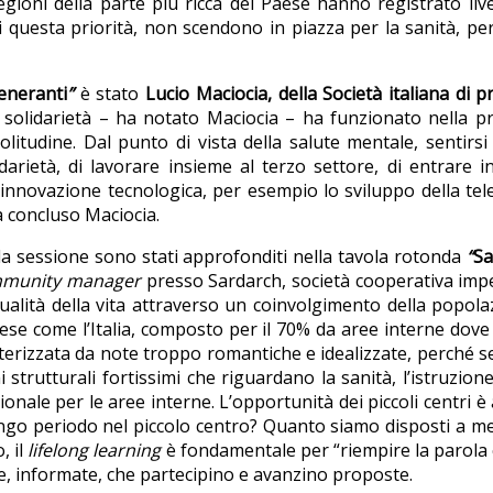
ni della parte più ricca del Paese hanno registrato livelli
i questa priorità, non scendono in piazza per la sanità, perc
eneranti
”
è stato
Lucio Maciocia, della Società italiana di 
 solidarietà – ha notato Maciocia – ha funzionato nella p
solitudine. Dal punto di vista della salute mentale, senti
darietà, di lavorare insieme al terzo settore, di entrare in
nnovazione tecnologica, per esempio lo sviluppo della teleme
ha concluso Maciocia.
la sessione sono stati approfonditi nella tavola rotonda
“
Sa
munity manager
presso Sardarch, società cooperativa impegna
i qualità della vita attraverso un coinvolgimento della pop
Paese come l’Italia, composto per il 70% da aree interne dove 
izzata da note troppo romantiche e idealizzate, perché se è 
rutturali fortissimi che riguardano la sanità, l’istruzione, 
zionale per le aree interne. L’opportunità dei piccoli centri 
go periodo nel piccolo centro? Quanto siamo disposti a met
, il
lifelong learning
è fondamentale per “riempire la parola 
te, informate, che partecipino e avanzino proposte.