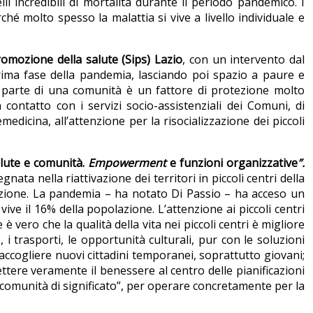
 incredibili di mortalità durante il periodo pandemico. I
hé molto spesso la malattia si vive a livello individuale e
promozione della salute (Sips) Lazio
, con un intervento dal
rima fase della pandemia, lasciando poi spazio a paure e
rsi parte di una comunità è un fattore di protezione molto
 contatto con i servizi socio-assistenziali dei Comuni, di
dicina, all’attenzione per la risocializzazione dei piccoli
lute e comunità.
Empowerment
e funzioni organizzative
”.
ta nella riattivazione dei territori in piccoli centri della
olazione. La pandemia – ha notato Di Passio – ha acceso un
vive il 16% della popolazione. L’attenzione ai piccoli centri
vero che la qualità della vita nei piccoli centri è migliore
i trasporti, le opportunità culturali, pur con le soluzioni
è accogliere nuovi cittadini temporanei, soprattutto giovani;
tere veramente il benessere al centro delle pianificazioni
comunità di significato”, per operare concretamente per la