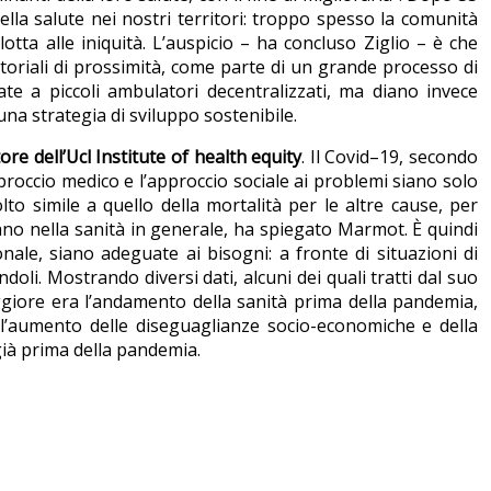
ella salute nei nostri territori: troppo spesso la comunità
tta alle iniquità. L’auspicio – ha concluso Ziglio – è che
ritoriali di prossimità, come parte di un grande processo di
te a piccoli ambulatori decentralizzati, ma diano invece
 una strategia di sviluppo sostenibile.
re dell’Ucl Institute of health equity
. Il Covid–19, secondo
roccio medico e l’approccio sociale ai problemi siano solo
to simile a quello della mortalità per le altre cause, per
ano nella sanità in generale, ha spiegato Marmot. È quindi
onale, siano adeguate ai bisogni: a fronte di situazioni di
i. Mostrando diversi dati, alcuni dei quali tratti dal suo
giore era l’andamento della sanità prima della pandemia,
ell’aumento delle diseguaglianze socio-economiche e della
già prima della pandemia.