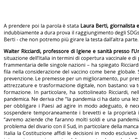
A prendere poi la parola è stata
Laura Berti, giornalista 
indubbiamente a dura prova il raggiungimento degli SDGs,
Berti - che non potremo più girare la testa dall’altra parte.
Walter Ricciardi, professore di Igiene e sanità presso l’U
situazione dell’Italia in termini di copertura vaccinale e di
frammentaria delle singole nazioni – ha spiegato Ricciard
fila nella considerazione del vaccino come bene globale. Sto
prevenzione. Le premesse per un miglioramento, pur present
attrezzature e trasformazione digitale, non bastano: va te
formazione. In particolare, ha sottolineato Ricciardi, ne
pandemica. Ne deriva che “la pandemia ci ha dato una lezi
per obbligare i Paesi ad agire in modo adeguato, è nec
sospendere temporaneamente i brevetti e la proprietà int
“avremo aziende che faranno molti soldi e una pandemia ch
problema del divario con il Sud, in particolare della mancanz
Italia la Costituzione affidi le decisioni in modo esclusiv