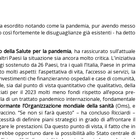
 ha esordito notando come la pandemia, pur avendo messo
osì fortemente le disuguaglianze già esistenti - ha detto
ro della Salute per la pandemia
, ha rassicurato sull’attuale
tri Paesi la situazione sia ancora molto critica. L’iniziativa
gi sostenuto da 26 Paesi, tra i quali l’Italia, Paese in prima
olti aspetti: l’aspettativa di vita, l’accesso ai servizi, la
investimenti che finanzieranno ospedali e case di comunità,
 sia dal punto di vista quantitativo che qualitativo, della
ati per il 2023 molti meno fondi rispetto all’epoca pre-
pula di un trattato pandemico internazionale, fondamentale
ormante l’Organizzazione mondiale della sanità
(Oms), e
accino. “Se non si farà questo” – ha concluso Ricciardi –
ità di definire piani strategici in grado di affrontare il
gare le prestazioni. Da questo punto di vista, il fatto che in
sarebbe opportuno dare la possibilità allo Stato centrale di