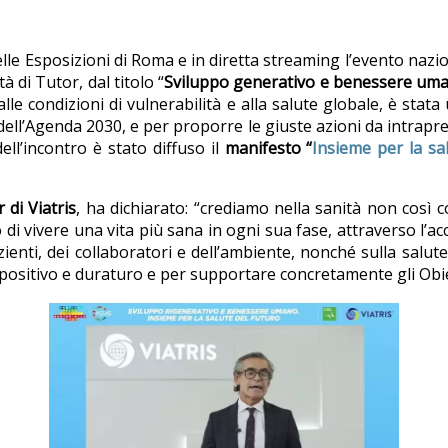
delle Esposizioni di Roma e in diretta streaming l’evento naz
tà di Tutor,
dal titolo “
Sviluppo generativo e benessere uman
lle condizioni di vulnerabilità e alla salute globale, è stat
) dell’Agenda 2030, e per proporre le giuste azioni da intrap
ell’incontro è stato diffuso il
manifesto “
Insieme per la sa
di Viatris
, ha dichiarato: “crediamo nella sanità non così 
 di vivere una vita più sana in ogni sua fase, attraverso l’a
zienti, dei collaboratori e dell’ambiente, nonché sulla salut
 positivo e duraturo e per supportare concretamente gli Obie