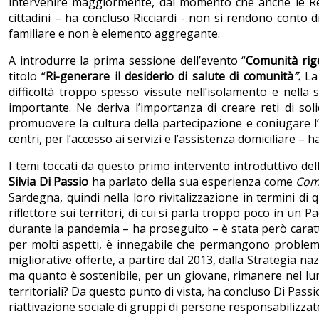
intervenire maggiormente, dal momento che anche le Regio
cittadini – ha concluso Ricciardi - non si rendono conto d
familiare e non è elemento aggregante.
A introdurre la prima sessione dell’evento “
Comunità rig
titolo “
Ri-generare il desiderio di salute di comunità
”.
La
difficoltà troppo spesso vissute nell’isolamento e nella 
importante. Ne deriva l’importanza di creare reti di soli
promuovere la cultura della partecipazione e coniugare l’i
centri, per l’accesso ai servizi e l’assistenza domiciliare – 
I temi toccati da questo primo intervento introduttivo del
Silvia Di Passio
ha parlato della sua esperienza come
Com
Sardegna, quindi nella loro rivitalizzazione in termini d
riflettore sui territori, di cui si parla troppo poco in un 
durante la pandemia – ha proseguito – è stata però caratter
per molti aspetti, è innegabile che permangono problemi st
migliorative offerte, a partire dal 2013, dalla Strategia na
ma quanto è sostenibile, per un giovane, rimanere nel lun
territoriali? Da questo punto di vista, ha concluso Di Passio
riattivazione sociale di gruppi di persone responsabilizza