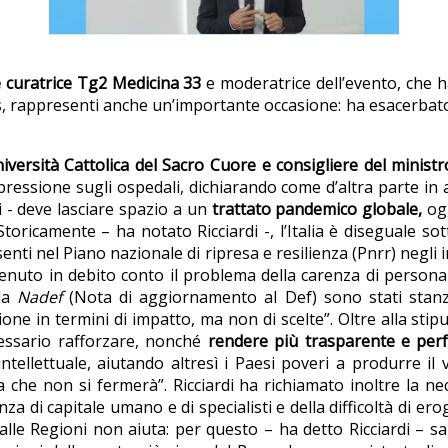
e curatrice Tg2 Medicina 33
e moderatrice dell’evento, che
 rappresenti anche un’importante occasione: ha esacerbato c
niversità Cattolica del Sacro Cuore e consigliere del minist
 pressione sugli ospedali, dichiarando come d’altra parte in al
i - deve lasciare spazio a un
trattato pandemico globale,
og
ricamente – ha notato Ricciardi -, l’Italia è diseguale sotto m
i nel Piano nazionale di ripresa e resilienza (Pnrr) negli 
nuto in debito conto il problema della carenza di personale,
lla
Nadef
(Nota di aggiornamento al Def) sono stati stanzi
one in termini di impatto, ma non di scelte”. Oltre alla sti
essario rafforzare, nonché
rendere più trasparente e perf
ellettuale, aiutando altresì i Paesi poveri a produrre il v
e non si fermerà”. Ricciardi ha richiamato inoltre la necess
a di capitale umano e di specialisti e della difficoltà di ero
o alle Regioni non aiuta: per questo – ha detto Ricciardi – 