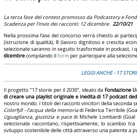
La terza fase del contest promosso da Podcastory e Fondazi
Scadenza per l’invio dei racconti: 12 dicembre.
22/10/21
Nella prossima fase del concorso verrà chiesto ai partecip
(istruzione di qualità), 8 (lavoro dignitoso e crescita e
selezionate saranno in seguito trasformate in podcast, i q
dicembre
compilando il
form
per partecipare alla selezione
LEGGI ANCHE - 17 STORI
Il progetto “17 storie per il 2030”, ideato da
Fondazione Un
di creare una playlist originale e inedita di 17 podcast ded
nostro mondo. I titoli dei racconti vincitori della seconda s
Colorfyll - l’acqua della memoria
di Federica Terribile (Goal
Uguaglianza, giustizia e pace
di Michele Lombardi (Goal 16
selezionate raccontano, rispettivamente, lo scambio tra t
sviluppo sostenibile delle città attraverso una patente a pun