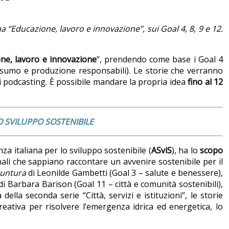
 “Educazione, lavoro e innovazione”, sui Goal 4, 8, 9 e 12.
ne, lavoro e innovazione
”, prendendo come base i Goal 4
onsumo e produzione responsabili).
Le storie che verranno
di podcasting. È possibile mandare la propria idea
fino al 12
LO SVILUPPO SOSTENIBILE
nza italiana per lo sviluppo sostenibile (
ASviS
), ha lo
scopo
inali che sappiano raccontare un avvenire sostenibile per il
puntura
di Leonilde Gambetti (Goal 3 – salute e benessere),
di Barbara Barison (Goal 11 – città e comunità sostenibili),
ella seconda serie “Città, servizi e istituzioni”, le storie
reativa per risolvere l’emergenza idrica ed energetica, lo