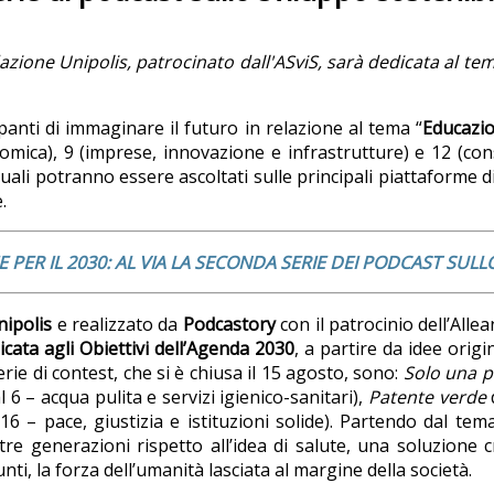
one Unipolis, patrocinato dall'ASviS, sarà dedicata al tema
anti di immaginare il futuro in relazione al tema “
Educazio
conomica), 9 (imprese, innovazione e infrastrutture) e 12 (c
uali potranno essere ascoltati sulle principali piattaforme 
.
E PER IL 2030: AL VIA LA SECONDA SERIE DEI PODCAST SUL
ipolis
e realizzato da
Podcastory
con il patrocinio dell’Allea
icata agli Obiettivi dell’Agenda 2030
, a partire da idee orig
erie di contest, che si è chiusa il 15 agosto, sono:
Solo una 
 6 – acqua pulita e servizi igienico-sanitari),
Patente verde
 – pace, giustizia e istituzioni solide). Partendo dal tema d
re generazioni rispetto all’idea di salute, una soluzione c
ti, la forza dell’umanità lasciata al margine della società.