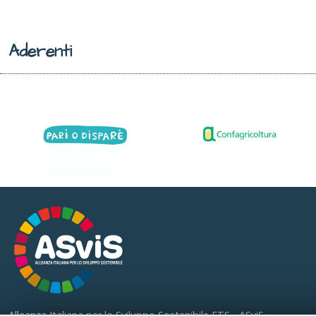
Aderenti
Alleanza Italiana per lo Sviluppo Sostenibile ETS - ASviS