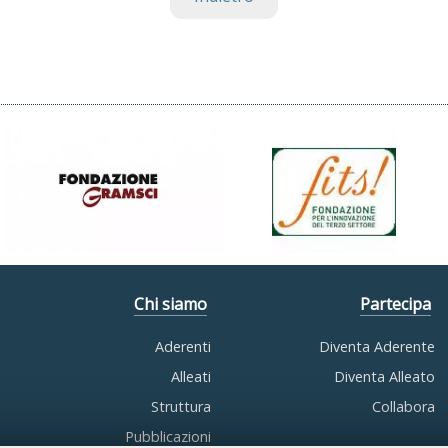
Chi siamo
Partecipa
Aderenti
Diventa Aderente
Alleati
Diventa Alleato
Struttura
Collabora
Pubblicazioni