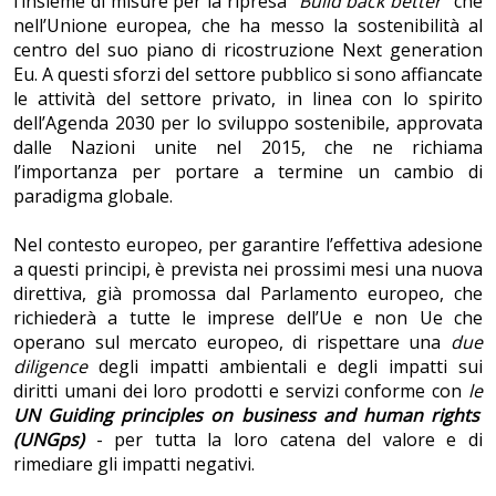
l’insieme di misure per la ripresa
“Build back better”
che
nell’Unione europea, che ha messo la sostenibilità al
centro del suo piano di ricostruzione Next generation
Eu. A questi sforzi del settore pubblico si sono affiancate
le attività del settore privato, in linea con lo spirito
dell’Agenda 2030 per lo sviluppo sostenibile, approvata
dalle Nazioni unite nel 2015, che ne richiama
l’importanza per portare a termine un cambio di
paradigma globale.
Nel contesto europeo, per garantire l’effettiva adesione
a questi principi, è prevista nei prossimi mesi una nuova
direttiva, già promossa dal Parlamento europeo, che
richiederà a tutte le imprese dell’Ue e non Ue che
operano sul mercato europeo, di rispettare una
due
diligence
degli impatti ambientali e degli impatti sui
diritti umani dei loro prodotti e servizi conforme con
le
UN Guiding principles on business and human rights
(UNGps)
- per tutta la loro catena del valore e di
rimediare gli impatti negativi.