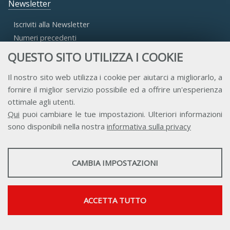
Newsletter
Iscriviti alla Newsletter
Numeri precedenti
QUESTO SITO UTILIZZA I COOKIE
Area Riservata
Il nostro sito web utilizza i cookie per aiutarci a migliorarlo, a
fornire il miglior servizio possibile ed a offrire un'esperienza
Accesso Aderenti
ottimale agli utenti.
Accesso Consulta
Qui
puoi cambiare le tue impostazioni. Ulteriori informazioni
Accesso Team
sono disponibili nella nostra
informativa sulla privacy
STATISTICHE
CAMBIA IMPOSTAZIONI
Strumenti statistici che raccolgono dati anonimi sull'utilizzo e la
funzionalità del sito web.
Contatti
Privacy
Trasparenza
Credits
Mostra maggiori informazioni
ACCETTA TUTTO
Google Analytics
SERVIZI FACOLTATVI