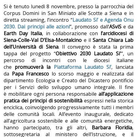
Si è tenuto lunedì 8 novembre, presso la parrocchia del
Corpus Domini in San Miniato alle Scotte a Siena e in
diretta streaming, l’incontro “
Laudato Si’ e Agenda Onu
2030. Dai principi alle azioni
”, promosso dall’
ASviS
e da
Earth Day Italia
, in collaborazione con
l’arcidiocesi di
Siena-Colle-Val D’Elsa-Montalcino
e il
Santa Chiara Lab
dell’Università di Siena
. Il convegno è stata la prima
tappa del progetto “
Obiettivo 2030 Laudato Si'
”, un
percorso di incontri con le diocesi italiane
che
promuoverà la
Piattaforma Laudato Si’
, lanciata
da
Papa Francesco
lo scorso maggio e realizzata dal
dipartimento Ecologia e Creato del Dicastero pontificio
per i Servizi dello sviluppo umano integrale. Il fine
è mobilitare ogni persona responsabile
all’applicazione
pratica dei principi di sostenibilità
espressi nella storica
enciclica, coinvolgendo progressivamente tutti i membri
delle comunità locali. All’evento inaugurale, dedicato
all’agricoltura sostenibile e alle comunità energetiche,
hanno partecipato, tra gli altri,
Barbara Floridia
,
sottosegretaria al ministero dell’Istruzione, e il