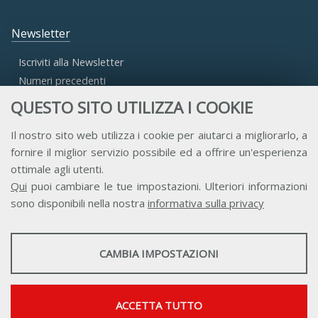
Newsletter
Iscriviti alla Newsletter
Numeri precedenti
QUESTO SITO UTILIZZA I COOKIE
Area Riservata
Il nostro sito web utilizza i cookie per aiutarci a migliorarlo, a
fornire il miglior servizio possibile ed a offrire un'esperienza
Accesso Aderenti
ottimale agli utenti.
Accesso Consulta
Qui
puoi cambiare le tue impostazioni. Ulteriori informazioni
Accesso Team
sono disponibili nella nostra
informativa sulla privacy
STATISTICHE
CAMBIA IMPOSTAZIONI
Strumenti statistici che raccolgono dati anonimi sull'utilizzo e la
funzionalità del sito web.
Contatti
Privacy
Trasparenza
Credits
Mostra maggiori informazioni
ACCETTA TUTTO