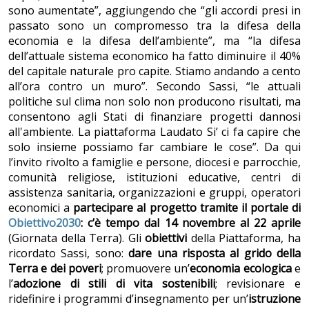
sono aumentate”, aggiungendo che “gli accordi presi in
passato sono un compromesso tra la difesa della
economia e la difesa dell’ambiente”, ma “la difesa
dell’attuale sistema economico ha fatto diminuire il 40%
del capitale naturale pro capite. Stiamo andando a cento
all’ora contro un muro”. Secondo Sassi, “le attuali
politiche sul clima non solo non producono risultati, ma
consentono agli Stati di finanziare progetti dannosi
all'ambiente. La piattaforma Laudato Si’ ci fa capire che
solo insieme possiamo far cambiare le cose”. Da qui
l’invito rivolto a famiglie e persone, diocesi e parrocchie,
comunità religiose, istituzioni educative, centri di
assistenza sanitaria, organizzazioni e gruppi, operatori
economici a
partecipare al progetto tramite il portale di
Obiettivo2030
: c’è tempo dal 14 novembre al 22 aprile
(Giornata della Terra). Gli
obiettivi
della Piattaforma, ha
ricordato Sassi, sono:
dare una risposta al grido della
Terra e dei poveri
; promuovere un’
economia ecologica
e
l’
adozione di stili di vita sostenibili
; revisionare e
ridefinire i programmi d’insegnamento per un’
istruzione