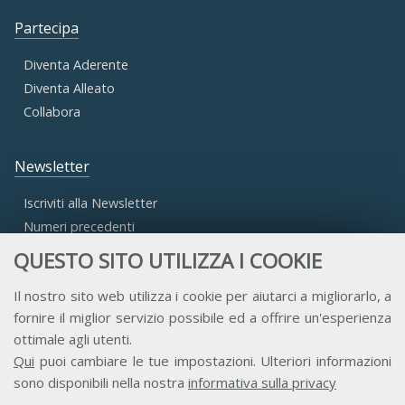
Partecipa
Diventa Aderente
Diventa Alleato
Collabora
Newsletter
Iscriviti alla Newsletter
Numeri precedenti
QUESTO SITO UTILIZZA I COOKIE
Area Riservata
Il nostro sito web utilizza i cookie per aiutarci a migliorarlo, a
fornire il miglior servizio possibile ed a offrire un'esperienza
Accesso Aderenti
ottimale agli utenti.
Accesso Consulta
Qui
puoi cambiare le tue impostazioni. Ulteriori informazioni
Accesso Team
sono disponibili nella nostra
informativa sulla privacy