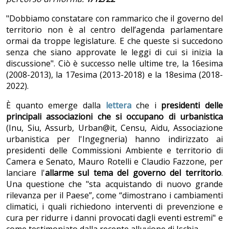
"Dobbiamo constatare con rammarico che il governo del
territorio non è al centro dell’agenda parlamentare
ormai da troppe legislature. E che queste si succedono
senza che siano approvate le leggi di cui si inizia la
discussione". Ciò è successo nelle ultime tre, la 16esima
(2008-2013), la 17esima (2013-2018) e la 18esima (2018-
2022).
È quanto emerge dalla
lettera
che i
presidenti delle
principali associazioni che si occupano di urbanistica
(Inu, Siu, Assurb, Urban@it, Censu, Aidu, Associazione
urbanistica per l'Ingegneria) hanno indirizzato ai
presidenti delle Commissioni Ambiente e territorio di
Camera e Senato, Mauro Rotelli e Claudio Fazzone, per
lanciare l'
allarme sul tema del governo del territorio
.
Una questione che "sta acquistando di nuovo grande
rilevanza per il Paese”, come “dimostrano i cambiamenti
climatici, i quali richiedono interventi di prevenzione e
cura per ridurre i danni provocati dagli eventi estremi" e
come testimoniato dalla recente alluvione di Ischia.