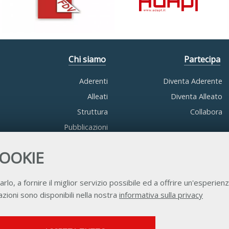
Chi siamo
Partecipa
Aderenti
Diventa Aderente
Alleati
Diventa Alleato
Struttura
Collabora
Pubblicazioni
COOKIE
arlo, a fornire il miglior servizio possibile ed a offrire un'esperienz
zioni sono disponibili nella nostra
informativa sulla privacy
Contatti
Privacy
Trasparenza
Credits
SERVIZI FACOLTATVI