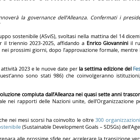
nnoverà la governance dell’Alleanza. Confermati i preside
luppo sostenibile (ASviS), svoltasi nella mattina del 14 dicem
 il triennio 2023-2025, affidando a
Enrico Giovannini
il ru
nei prossimi giorni, dopo l’approvazione formale, mentre l
attività 2023 e le nuove date per
la settima edizione del
Fes
(quest’anno sono stati 986) che coinvolgeranno istituzioni
oluzione compiuta dall’Alleanza nei quasi sette anni trasco
le nei rapporti delle Nazioni unite, dell’Organizzazione p
che nei mesi scorsi ha coinvolto le oltre
300 organizzazion
ostenibile
(Sustainable Development Goals – SDSGs) dell’Agen
epara alle prossime sfide per accelerare la transizione ver