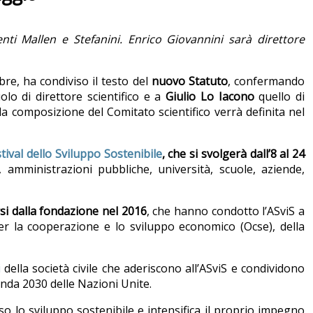
nti Mallen e Stefanini. Enrico Giovannini sarà direttore
bre, ha condiviso il testo del
nuovo Statuto
, confermando
olo di direttore scientifico e a
Giulio Lo Iacono
quello di
a composizione del Comitato scientifico verrà definita nel
tival dello Sviluppo Sostenibile
, che si svolgerà dall’8 al 24
, amministrazioni pubbliche, università, scuole, aziende,
rsi dalla fondazione nel 2016
, che hanno condotto l’ASviS a
er la cooperazione e lo sviluppo economico (Ocse), della
i
della società civile che aderiscono all’ASviS e condividono
da 2030 delle Nazioni Unite.
so lo sviluppo sostenibile e intensifica il proprio impegno