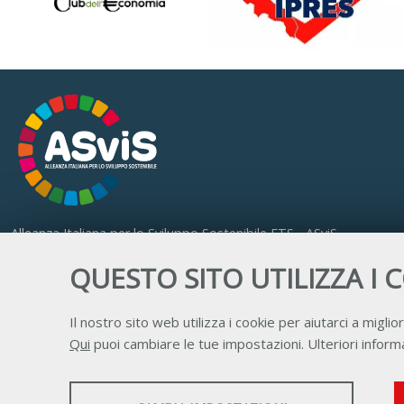
Alleanza Italiana per lo Sviluppo Sostenibile ETS - ASviS
Via Farini 17, 00185 Roma
QUESTO SITO UTILIZZA I 
C.F. 97893090585 P.IVA 14610671001
Il nostro sito web utilizza i cookie per aiutarci a miglior
Qui
puoi cambiare le tue impostazioni. Ulteriori informa
STATISTICHE