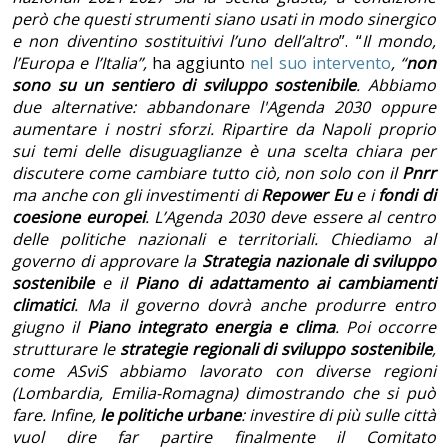
però che questi strumenti siano usati in modo sinergico
e non diventino sostituitivi l’uno dell’altro
”. “
Il mondo,
l’Europa e l’Italia”,
ha aggiunto
nel suo intervento
, “
non
sono su un sentiero di sviluppo sostenibile
. Abbiamo
due alternative: abbandonare l'Agenda 2030 oppure
aumentare i nostri sforzi. Ripartire da Napoli proprio
sui temi delle disuguaglianze è una scelta chiara per
discutere come cambiare tutto ciò, non solo con il
Pnrr
ma anche con gli investimenti di
Repower Eu
e i
fondi di
coesione europei
. L’Agenda 2030 deve essere al centro
delle politiche nazionali e territoriali. Chiediamo al
governo di approvare la
Strategia nazionale di sviluppo
sostenibile
e il
Piano di adattamento ai cambiamenti
climatici
. Ma il governo dovrà anche produrre entro
giugno il
Piano integrato energia e clima
. Poi occorre
strutturare le
strategie regionali di sviluppo sostenibile
,
come ASviS abbiamo lavorato con diverse regioni
(Lombardia, Emilia-Romagna) dimostrando che si può
fare. Infine,
le politiche urbane
: investire di più sulle città
vuol dire far partire finalmente il Comitato