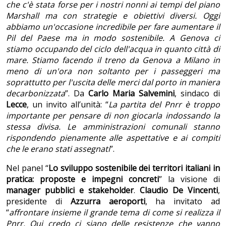
che c'è stata forse per i nostri nonni ai tempi del piano
Marshall ma con strategie e obiettivi diversi. Oggi
abbiamo un'occasione incredibile per fare aumentare il
Pil del Paese ma in modo sostenibile. A Genova ci
stiamo occupando del ciclo dell'acqua in quanto città di
mare. Stiamo facendo il treno da Genova a Milano in
meno di un'ora non soltanto per i passeggeri ma
soprattutto per l'uscita delle merci dal porto in maniera
decarbonizzata
”. Da
Carlo Maria Salvemini
, sindaco di
Lecce
, un invito all’unità: “
La partita del Pnrr è troppo
importante per pensare di non giocarla indossando la
stessa divisa. Le amministrazioni comunali stanno
rispondendo pienamente alle aspettative e ai compiti
che le erano stati assegnati
”.
Nel panel “
Lo sviluppo sostenibile dei territori italiani in
pratica: proposte e impegni concreti
” la visione di
manager pubblici e stakeholder
.
Claudio De Vincenti
,
presidente di
Azzurra aeroporti
, ha invitato ad
“
affrontare insieme il grande tema di come si realizza il
Pnrr. Qui credo ci siano delle resistenze che vanno