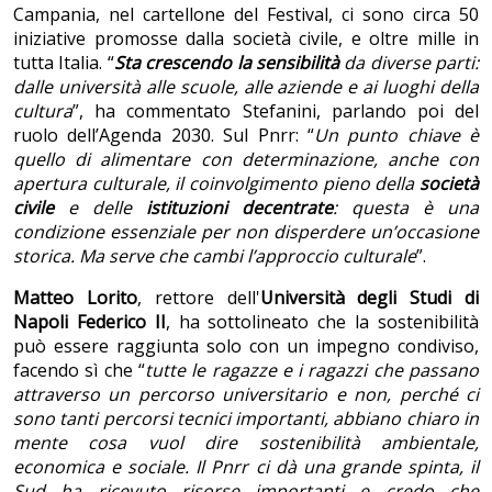
Campania, nel cartellone del Festival, ci sono circa 50
iniziative promosse dalla società civile, e oltre mille in
tutta Italia. “
Sta crescendo la sensibilità
da diverse parti:
dalle università alle scuole, alle aziende e ai luoghi della
cultura
”, ha commentato Stefanini, parlando poi del
ruolo dell’Agenda 2030. Sul Pnrr: “
Un punto chiave è
quello di alimentare con determinazione, anche con
apertura culturale, il coinvolgimento pieno della
società
civile
e delle
istituzioni decentrate
: questa è una
condizione essenziale per non disperdere un’occasione
storica. Ma serve che cambi l’approccio culturale
”.
Matteo Lorito
, rettore dell'
Università degli Studi di
Napoli Federico II
, ha sottolineato che la sostenibilità
può essere raggiunta solo con un impegno condiviso,
facendo sì che “
tutte le ragazze e i ragazzi che passano
attraverso un percorso universitario e non, perché ci
sono tanti percorsi tecnici importanti, abbiano chiaro in
mente cosa vuol dire sostenibilità ambientale,
economica e sociale. Il Pnrr ci dà una grande spinta, il
Sud ha ricevuto risorse importanti e credo che