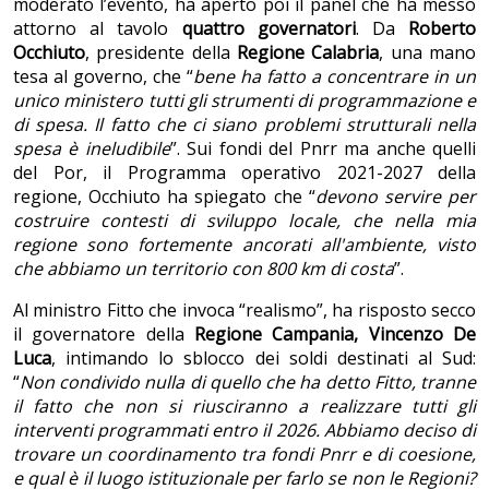
moderato l’evento, ha aperto poi il panel che ha messo
attorno al tavolo
quattro governatori
. Da
Roberto
Occhiuto
, presidente della
Regione Calabria
, una mano
tesa al governo, che “
bene ha fatto a concentrare in un
unico ministero tutti gli strumenti di programmazione e
di spesa. Il fatto che ci siano problemi strutturali nella
spesa è ineludibile
”. Sui fondi del Pnrr ma anche quelli
del Por, il Programma operativo 2021-2027 della
regione, Occhiuto ha spiegato che “
devono servire per
costruire contesti di sviluppo locale, che nella mia
regione sono fortemente ancorati all'ambiente, visto
che abbiamo un territorio con 800 km di costa
”.
Al ministro Fitto che invoca “realismo”, ha risposto secco
il governatore della
Regione Campania,
Vincenzo De
Luca
, intimando lo sblocco dei soldi destinati al Sud:
“
Non condivido nulla di quello che ha detto Fitto, tranne
il fatto che non si riusciranno a realizzare tutti gli
interventi programmati entro il 2026. Abbiamo deciso di
trovare un coordinamento tra fondi Pnrr e di coesione,
e qual è il luogo istituzionale per farlo se non le Regioni?