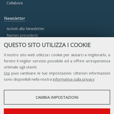
Collabora
Newsletter
Iscriviti alla Newsletter
Numeri precedenti
QUESTO SITO UTILIZZA I COOKIE
Area Riservata
Il nostro sito web utilizza i cookie per aiutarci a migliorarlo, a
fornire il miglior servizio possibile ed a offrire un'esperienza
Accesso Aderenti
ottimale agli utenti.
Accesso Consulta
Qui
puoi cambiare le tue impostazioni. Ulteriori informazioni
Accesso Team
sono disponibili nella nostra
informativa sulla privacy
STATISTICHE
CAMBIA IMPOSTAZIONI
Strumenti statistici che raccolgono dati anonimi sull'utilizzo e la
funzionalità del sito web.
Contatti
Privacy
Trasparenza
Credits