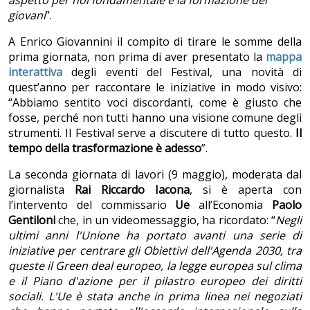
aspetto per noi fondamentale è la formazione dei
giovani
”.
A Enrico Giovannini il compito di tirare le somme della
prima giornata, non prima di aver presentato la
mappa
interattiva
degli eventi del Festival, una novità di
quest’anno per raccontare le iniziative in modo visivo:
“Abbiamo sentito voci discordanti, come è giusto che
fosse, perché non tutti hanno una visione comune degli
strumenti. Il Festival serve a discutere di tutto questo.
Il
tempo della trasformazione è adesso
”.
La seconda giornata di lavori (9 maggio), moderata dal
giornalista
Rai
Riccardo Iacona
, si è aperta con
l’intervento del commissario
Ue
all’Economia
Paolo
Gentiloni
che, in un videomessaggio, ha ricordato: “
Negli
ultimi anni l'Unione ha portato avanti una serie di
iniziative per centrare gli Obiettivi dell'Agenda 2030, tra
queste il Green deal europeo, la legge europea sul clima
e il Piano d'azione per il pilastro europeo dei diritti
sociali. L'Ue è stata anche in prima linea nei negoziati