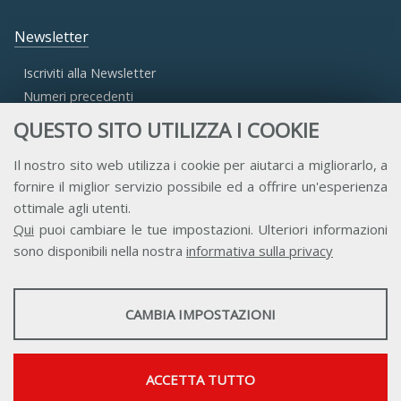
Newsletter
Iscriviti alla Newsletter
Numeri precedenti
QUESTO SITO UTILIZZA I COOKIE
Area Riservata
Il nostro sito web utilizza i cookie per aiutarci a migliorarlo, a
fornire il miglior servizio possibile ed a offrire un'esperienza
Accesso Aderenti
ottimale agli utenti.
Accesso Consulta
Qui
puoi cambiare le tue impostazioni. Ulteriori informazioni
Accesso Team
sono disponibili nella nostra
informativa sulla privacy
STATISTICHE
CAMBIA IMPOSTAZIONI
Strumenti statistici che raccolgono dati anonimi sull'utilizzo e la
funzionalità del sito web.
Contatti
Privacy
Trasparenza
Credits
Mostra maggiori informazioni
ACCETTA TUTTO