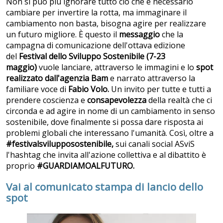
Non si può più ignorare tutto ciò che è necessario
cambiare per invertire la rotta, ma immaginare il
cambiamento non basta, bisogna agire per realizzare
un futuro migliore.
È
questo il
messaggio
che la
campagna di comunicazione dell'ottava edizione
del
Festival dello Sviluppo Sostenibile (7-23
maggio)
vuole lanciare, attraverso le immagini e lo
spot
realizzato dall'agenzia Bam
e narrato attraverso la
familiare voce di
Fabio Volo.
Un invito per tutte e tutti a
prendere coscienza e
consapevolezza
della realtà che ci
circonda e ad agire in nome di un cambiamento in senso
sostenibile, dove finalmente si possa dare risposta ai
problemi globali che interessano l'umanità. Così, oltre a
#
festivalsvilupposostenibile,
s
ui canali social ASviS
l'hashtag che invita all'azione collettiva e al dibattito è
proprio
#GUARDIAMOALFUTURO.
Vai al comunicato stampa di lancio dello
spot