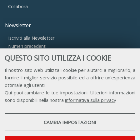
Collabora
Newsletter
Iscriviti alla Newsletter
Numeri precedenti
QUESTO SITO UTILIZZA I COOKIE
Area Riservata
Il nostro sito web utilizza i cookie per aiutarci a migliorarlo, a
fornire il miglior servizio possibile ed a offrire un'esperienza
Accesso Aderenti
ottimale agli utenti.
Accesso Consulta
Qui
puoi cambiare le tue impostazioni. Ulteriori informazioni
Accesso Team
sono disponibili nella nostra
informativa sulla privacy
STATISTICHE
CAMBIA IMPOSTAZIONI
Strumenti statistici che raccolgono dati anonimi sull'utilizzo e la
funzionalità del sito web.
Contatti
Privacy
Trasparenza
Credits