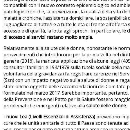
compatibili con il nuovo contesto epidemiologico ed ambie
patologie croniche, la prevenzione, la qualità della vita de
malattie croniche, l’assistenza domiciliare, la sostenibilità
l’uguaglianza di tutte/i e a tutte le età di fronte all’offerta 
accesso e di qualità, la lotta agli sprechi. In particolare,
le 
di accesso ai servizi restano molto ampie
.
Relativamente alla salute delle donne, nonostante le normati
provvedimenti che introducono per la prima volta nel diritt
genere (2016), la mancata applicazione di alcune leggi (405
consultori familiari e 194/1978 sulla tutela sociale della m
volontaria della gravidanza) fa registrare carenze nel Serv
(Ssn) con un impatto negativo sulla salute di donne e rag
state anche oggetto delle raccomandazioni del Comitato per
formulate nel marzo 2017. Sarebbe importante, pertanto,
della Prevenzione e nel Patto per la Salute fossero maggi
problematiche emergenti relative alla
salute delle donne
.
I
nuovi Lea (Livelli Essenziali di Assistenza)
prevedono impo
cure che le unità sanitarie di tutto il Paese sono tenute ad
Ssn, specie per quanto riguarda alcune aree che in prece