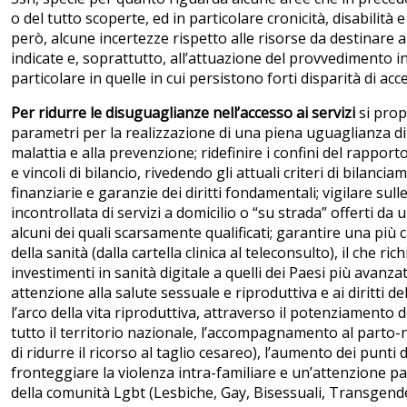
o del tutto scoperte, ed in particolare cronicità, disabilità
però, alcune incertezze rispetto alle risorse da destinare a
indicate e, soprattutto, all’attuazione del provvedimento in
particolare in quelle in cui persistono forti disparità di acc
Per ridurre le disuguaglianze nell’accesso ai servizi
si propo
parametri per la realizzazione di una piena uguaglianza di t
malattia e alla prevenzione; ridefinire i confini del rapporto
e vincoli di bilancio, rivedendo gli attuali criteri di bilanci
finanziarie e garanzie dei diritti fondamentali; vigilare sull
incontrollata di servizi a domicilio o “su strada” offerti da 
alcuni dei quali scarsamente qualificati; garantire una più c
della sanità (dalla cartella clinica al teleconsulto), il che r
investimenti in sanità digitale a quelli dei Paesi più avanz
attenzione alla salute sessuale e riproduttiva e ai diritti 
l’arco della vita riproduttiva, attraverso il potenziamento d
tutto il territorio nazionale, l’accompagnamento al parto-
di ridurre il ricorso al taglio cesareo), l’aumento dei punti 
fronteggiare la violenza intra-familiare e un’attenzione pa
della comunità Lgbt (Lesbiche, Gay, Bisessuali, Transgende