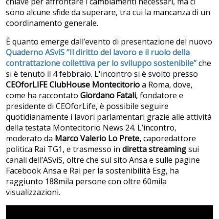
chiave per affrontare i cambiamenti necessari, ma ci
sono alcune sfide da superare, tra cui la mancanza di un
coordinamento generale.
È quanto emerge dall’evento di presentazione del nuovo
Quaderno ASviS “Il diritto del lavoro e il ruolo della
contrattazione collettiva per lo sviluppo sostenibile”
che
si è tenuto il 4 febbraio. L'incontro si è svolto presso
CEOforLIFE ClubHouse Montecitorio
a Roma, dove,
come ha raccontato
Giordano Fatali
, fondatore e
presidente di CEOforLife, è possibile seguire
quotidianamente i lavori parlamentari grazie alle attività
della testata Montecitorio News 24. L’incontro,
moderato da
Marco Valerio Lo Prete,
caporedattore
politica Rai TG1, e trasmesso in
diretta streaming
sui
canali dell’ASviS, oltre che sul sito Ansa e sulle pagine
Facebook Ansa e Rai per la sostenibilità Esg, ha
raggiunto 188mila persone con oltre 60mila
visualizzazioni.