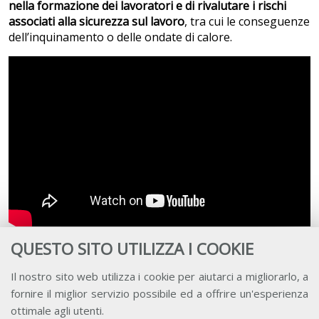
nella formazione dei lavoratori e di rivalutare i rischi
associati alla sicurezza sul lavoro
, tra cui le conseguenze
dell’inquinamento o delle ondate di calore.
Rita Innocenzi
, attivista dell’Associazione Circolarmente
QUESTO SITO UTILIZZA I COOKIE
e coautrice del Quaderno, ha definito il
bilanciamento tra
capitale, lavoro e natura come una “
precondizione
”,
Il nostro sito web utilizza i cookie per aiutarci a migliorarlo, a
sottolineando l’importanza di coinvolgere tutti gli attori
fornire il miglior servizio possibile ed a offrire un'esperienza
del settore produttivo nel processo di transizione. “N
on
ottimale agli utenti.