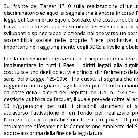
Sul fronte del Target 17.10 sulla realizzazione di un
s
discriminatorio ed equo
, si segnala che è ancora in corso l
legge sul Commercio Equo e Solidale, che costituirebbe 
funzionale allo sviluppo sostenibile dei Paesi in via di 
sviluppati e spingerebbe le aziende italiane verso un perc
sostenibilità sociale nelle proprie filiere produttive,
importanti nel raggiungimento degli SDGs a livello globale
Per la dimensione internazionale è importante evidenz
implementare in tutti i Paesi i
diritti legati alla dig
costituisce uno degli obiettivi e principi di riferimento del
sensi della Legge 125/2006. Tra questi, si segnala che ne
raggiunto un traguardo significativo per il diritto umano
da parte della Camera dei Deputati del Ddl n. 2343 “Pri
gestione pubblica dell’acqua”, il quale prevede (oltre all’
50 lt/g/persona per tutti i cittadini) strumenti di so
attraverso l’attivazione di un Fondo per realizzare pro
l’accesso all’acqua potabile nei Paesi più poveri. Il pr
attualmente all’esame nella Commissione Ambiente del 
approvato prima della fine della legislatura.