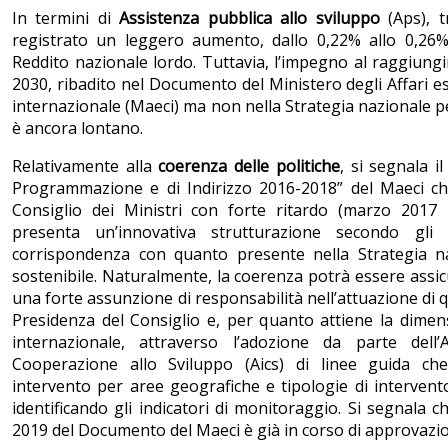
In termini di
Assistenza pubblica allo sviluppo
(Aps), t
registrato un leggero aumento, dallo 0,22% allo 0,26%,
Reddito nazionale lordo. Tuttavia, l’impegno al raggiungi
2030, ribadito nel Documento del Ministero degli Affari e
internazionale (Maeci) ma non nella Strategia nazionale pe
è ancora lontano.
Relativamente alla
coerenza delle politiche
, si segnala i
Programmazione e di Indirizzo 2016-2018” del Maeci c
Consiglio dei Ministri con forte ritardo (marzo 2017
presenta un’innovativa strutturazione secondo gl
corrispondenza con quanto presente nella Strategia n
sostenibile. Naturalmente, la coerenza potrà essere assic
una forte assunzione di responsabilità nell’attuazione di q
Presidenza del Consiglio e, per quanto attiene la dimen
internazionale, attraverso l’adozione da parte dell’
Cooperazione allo Sviluppo (Aics) di linee guida che
intervento per aree geografiche e tipologie di interven
identificando gli indicatori di monitoraggio. Si segnala 
2019 del Documento del Maeci è già in corso di approvazi