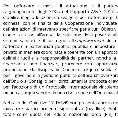
Per rafforzare i mezzi di attuazione e il parten
raggiungimento degli SDGs nel Rapporto ASviS 2017 si p
stabilire meglio le azioni da svolgere per rafforzare gli 
connessi con le finalità della Cooperazione individuat
definire azioni di intervento specifiche per alcuni Obiettiv
(come l’accesso all’acqua, la riduzione della povertà al
sistemi sanitari e il sostegno all’
empowerment
della 
rafforzare i partenariati pubblici-pubblici e impostare 
privato in maniera coordinata e coerente con un approccio
delinei i ruoli e le responsabilità dei partner, nonché la 
finanziari e non finanziari; procedere con l’approvaz
promozione e la disciplina del Commercio Equo e Solidale” e
per il governo e la gestione pubblica dell’acqua”; avanzare
dell’Onu o al Consiglio per i diritti umani la proposta di 
per l’adozione di un Protocollo internazionale vincolante
umano all’acqua sancito da una risoluzione dell’Onu mai at
Nel caso dell’Obiettivo 17, l’ASviS non presenta ancora u
indicatore particolarmente significativo (headline): Aiu
totale come quota del reddito nazionale lordo (Rnl) to