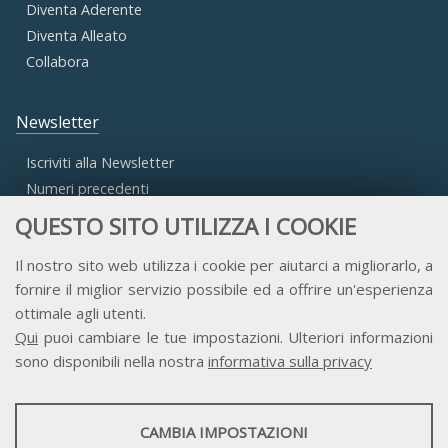
Diventa Aderente
Diventa Alleato
Collabora
Newsletter
Iscriviti alla Newsletter
Numeri precedenti
QUESTO SITO UTILIZZA I COOKIE
Area Riservata
Il nostro sito web utilizza i cookie per aiutarci a migliorarlo, a
fornire il miglior servizio possibile ed a offrire un'esperienza
Accesso Aderenti
ottimale agli utenti.
Accesso Consulta
Qui
puoi cambiare le tue impostazioni. Ulteriori informazioni
Accesso Team
sono disponibili nella nostra
informativa sulla privacy
STATISTICHE
CAMBIA IMPOSTAZIONI