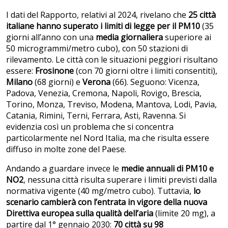
I dati del Rapporto, relativi al 2024, rivelano che
25 città
italiane hanno superato i limiti di legge per il PM10
(35
giorni all’anno con una
media giornaliera
superiore ai
50 microgrammi/metro cubo), con 50 stazioni di
rilevamento. Le città con le situazioni peggiori risultano
essere:
Frosinone
(con 70 giorni oltre i limiti consentiti),
Milano
(68 giorni) e
Verona
(66). Seguono: Vicenza,
Padova, Venezia, Cremona, Napoli, Rovigo, Brescia,
Torino, Monza, Treviso, Modena, Mantova, Lodi, Pavia,
Catania, Rimini, Terni, Ferrara, Asti, Ravenna. Si
evidenzia così un problema che si concentra
particolarmente nel Nord Italia, ma che risulta essere
diffuso in molte zone del Paese.
Andando a guardare invece le
medie annuali di PM10 e
NO2
, nessuna città risulta superare i limiti previsti dalla
normativa vigente (40 mg/metro cubo). Tuttavia,
lo
scenario cambierà con l’entrata in vigore della nuova
Direttiva europea sulla qualità dell’aria
(limite 20 mg), a
partire dal 1° gennaio 2030:
70 città su 98