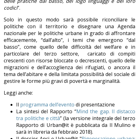
delle pratiche dal basso, dei logo linguaggi e dei loro
codici
”.
Solo in questo modo sarà possibile riconciliare le
politiche con il territorio e disegnare una Agenda
nazionale per le politiche urbane in grado di affrontare
efficacemente, “dall’alto”, i temi che emergono “dal
basso”, come quello delle difficoltà del welfare e in
particolare del terzo settore, caricato di compiti
crescenti con risorse bloccate o decrescenti, quello delle
migrazioni e dell’accoglienza dei rifugiati, o ancora il
tema dell’abitare e della limitata possibilità del sociale di
gestire le forme più gravi di povertà e marginalità.
Leggi anche:
Il
programma dell’evento
di presentazione
La sintesi del Rapporto “
Mind the gap. Il distacco
tra politiche e città
” (la versione integrale del terzo
Rapporto di Urban@it è pubblicata da Il Mulino e
sarà in libreria da febbraio 2018).
Il dossier Anci e Urban@it "
Rigenerazione urbana: