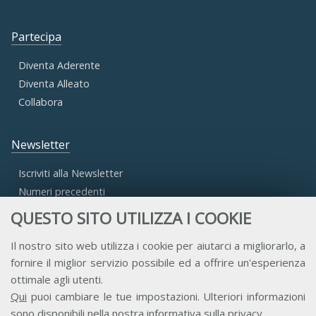
Partecipa
Diventa Aderente
Diventa Alleato
Collabora
Newsletter
Iscriviti alla Newsletter
Numeri precedenti
QUESTO SITO UTILIZZA I COOKIE
Area Riservata
Il nostro sito web utilizza i cookie per aiutarci a migliorarlo, a
fornire il miglior servizio possibile ed a offrire un'esperienza
Accesso Aderenti
ottimale agli utenti.
Accesso Consulta
Qui
puoi cambiare le tue impostazioni. Ulteriori informazioni
Accesso Team
sono disponibili nella nostra
informativa sulla privacy