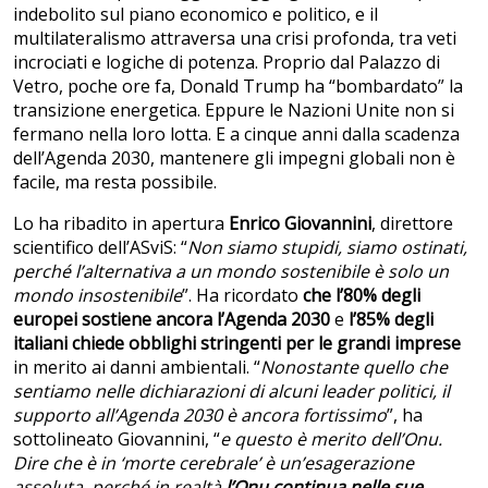
indebolito sul piano economico e politico, e il
multilateralismo attraversa una crisi profonda, tra veti
incrociati e logiche di potenza. Proprio dal Palazzo di
Vetro, poche ore fa, Donald Trump ha “bombardato” la
transizione energetica. Eppure le Nazioni Unite non si
fermano nella loro lotta. E a cinque anni dalla scadenza
dell’Agenda 2030, mantenere gli impegni globali non è
facile, ma resta possibile.
Lo ha ribadito in apertura
Enrico Giovannini
, direttore
scientifico dell’ASviS: “
Non siamo stupidi, siamo ostinati,
perché l’alternativa a un mondo sostenibile è solo un
mondo insostenibile
”. Ha ricordato
che l’80% degli
europei sostiene ancora l’Agenda 2030
e
l’85% degli
italiani chiede obblighi stringenti per le grandi imprese
in merito ai danni ambientali. “
Nonostante quello che
sentiamo nelle dichiarazioni di alcuni leader politici, il
supporto all’Agenda 2030 è ancora fortissimo
”, ha
sottolineato Giovannini, “
e questo è merito dell’Onu.
Dire che è in ‘morte cerebrale’ è un’esagerazione
assoluta, perché in realtà
l’Onu continua nelle sue