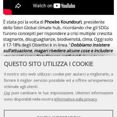
È stata poi la volta di
Phoebe Koundouri
, presidente
dello Sdsn Global climate hub, ricordando che gli SDGs
furono concepiti per rispondere a crisi multiple: crescita
stagnante, disuguaglianze, biodiversità, clima. Oggi solo
il 17-18% degli Obiettivi è in linea. “
Dobbiamo insistere
sull’attuazione
,
magari rivedere alcune cose e includere
strumenti come l’intelligenza artificiale
”
. Koundouri,
membro del gruppo di scienziati incaricati da
QUESTO SITO UTILIZZA I COOKIE
António Guterres di redigere il Rapporto sullo sviluppo
Il nostro sito web utilizza i cookie per aiutarci a migliorarlo, a
sostenibile globale (Gsdr) 2027, ha aggiunto: “
Bisogna
fornire il miglior servizio possibile ed a offrire un'esperienza
tradurre gli SDGs in percorsi implementabili
, fino a oggi
ottimale agli utenti.
non c’è stato nessun programma Onu che ci ha aiutato
Qui
puoi cambiare le tue impostazioni. Ulteriori informazioni
ad applicarli.
I governi hanno bisogno di spiegazioni
sono disponibili nella nostra
informativa sulla privacy
dettagliate e chiare
sulla struttura ottimale (politiche,
strategie, investimento) per recepire e attuare gli
STATISTICHE
Obiettivi
”.