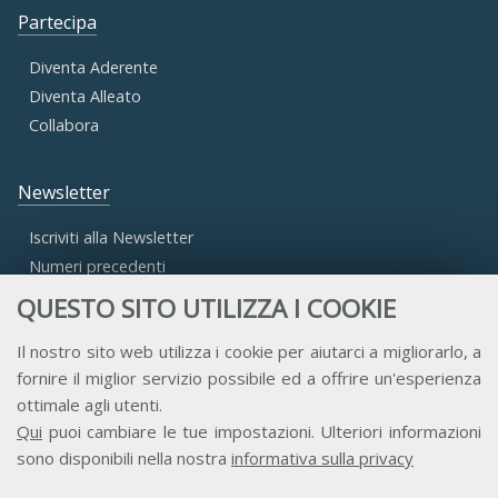
Partecipa
Diventa Aderente
Diventa Alleato
Collabora
Newsletter
Iscriviti alla Newsletter
Numeri precedenti
QUESTO SITO UTILIZZA I COOKIE
Area Riservata
Il nostro sito web utilizza i cookie per aiutarci a migliorarlo, a
fornire il miglior servizio possibile ed a offrire un'esperienza
Accesso Aderenti
ottimale agli utenti.
Accesso Consulta
Qui
puoi cambiare le tue impostazioni. Ulteriori informazioni
Accesso Team
sono disponibili nella nostra
informativa sulla privacy