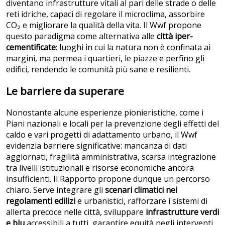
diventano infrastrutture vitali al pari delle strade o delle
reti idriche, capaci di regolare il microclima, assorbire
CO₂ e migliorare la qualità della vita. Il Wwf propone
questo paradigma come alternativa alle
città iper-
cementificate
: luoghi in cui la natura non è confinata ai
margini, ma permea i quartieri, le piazze e perfino gli
edifici, rendendo le comunità più sane e resilienti.
Le barriere da superare
Nonostante alcune esperienze pionieristiche, come i
Piani nazionali e locali per la prevenzione degli effetti del
caldo e vari progetti di adattamento urbano, il Wwf
evidenzia barriere significative: mancanza di dati
aggiornati, fragilità amministrativa, scarsa integrazione
tra livelli istituzionali e risorse economiche ancora
insufficienti.
Il Rapporto propone dunque un percorso
chiaro. Serve integrare gli
scenari climatici nei
regolamenti edilizi
e urbanistici, rafforzare i sistemi di
allerta precoce nelle città, sviluppare
infrastrutture verdi
e blu
accessibili a tutti, garantire equità negli interventi