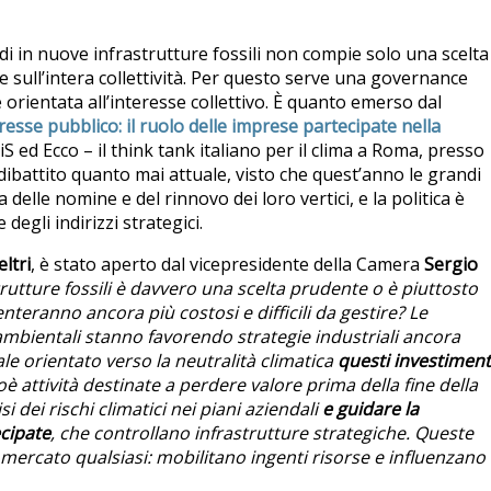
i in nuove infrastrutture fossili non compie solo una scelta
e sull’intera collettività. Per questo serve una governance
rientata all’interesse collettivo. È quanto emerso dal
eresse pubblico: il ruolo delle imprese partecipate nella
iS ed Ecco – il think tank italiano per il clima a Roma, presso
dibattito quanto mai attuale, visto che quest’anno le grandi
delle nomine e del rinnovo dei loro vertici, e la politica è
degli indirizzi strategici.
ltri
, è stato aperto dal vicepresidente della Camera
Sergio
rutture fossili è davvero una scelta prudente o è piuttosto
teranno ancora più costosi e difficili da gestire? Le
mbientali stanno favorendo strategie industriali ancora
ale orientato verso la neutralità climatica
questi investiment
ioè attività destinate a perdere valore prima della fine della
si dei rischi climatici nei piani aziendali
e guidare la
cipate
, che controllano infrastrutture strategiche. Queste
ercato qualsiasi: mobilitano ingenti risorse e influenzano