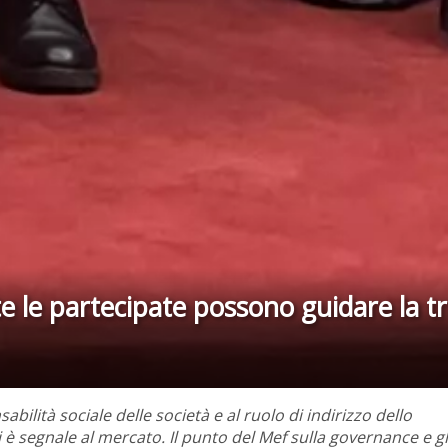
e le partecipate possono guidare la tr
bilità sociale delle società e al ruolo di indirizzo dello
i è segnale al mercato. Il punto del Mef sulla governance e gl