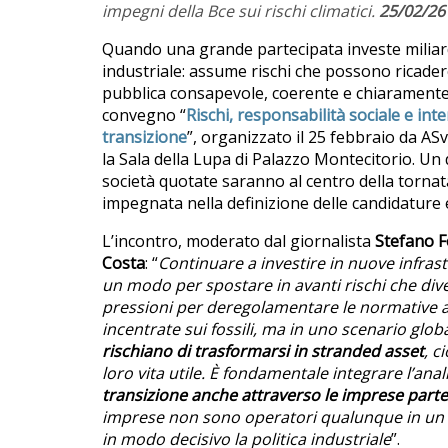
impegni della Bce sui rischi climatici.
25/02/26
Quando una grande partecipata investe miliard
industriale: assume rischi che possono ricader
pubblica consapevole, coerente e chiaramente o
convegno “
Rischi, responsabilità sociale e int
transizione
”, organizzato il 25 febbraio da ASv
la Sala della Lupa di Palazzo Montecitorio. Un 
società quotate saranno al centro della tornata 
impegnata nella definizione delle candidature e 
L’incontro, moderato dal giornalista
Stefano Fe
Costa
: “
Continuare a investire in nuove infrast
un modo per spostare in avanti rischi che diven
pressioni per deregolamentare le normative a
incentrate sui fossili, ma in uno scenario glob
rischiano di trasformarsi in stranded asset
, c
loro vita utile. È fondamentale integrare l’anali
transizione anche attraverso le imprese parte
imprese non sono operatori qualunque in un m
in modo decisivo la politica industriale
”.