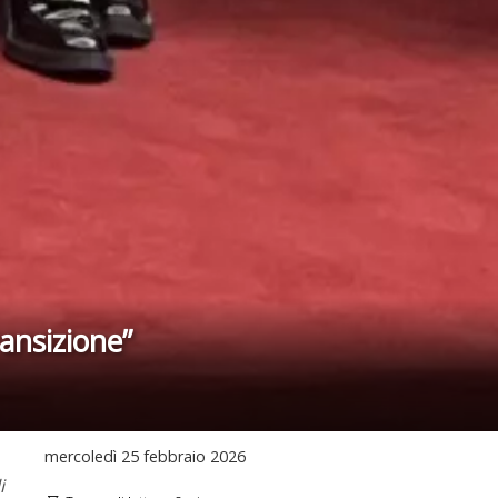
ansizione”
mercoledì
25 febbraio 2026
i