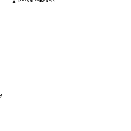
Tempo di lettura:
8
min
i