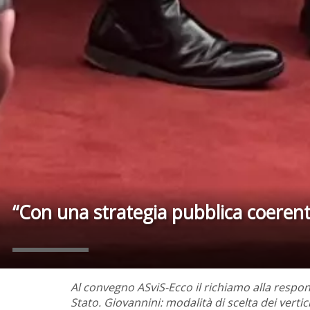
“Con una strategia pubblica coerent
Al convegno ASviS-Ecco il richiamo alla responsa
Stato. Giovannini: modalità di scelta dei vertic