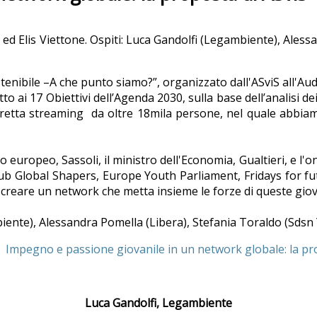
i ed Elis Viettone. Ospiti: Luca Gandolfi (Legambiente), Aless
tenibile –A che punto siamo?”, organizzato dall'ASviS all'A
 ai 17 Obiettivi dell’Agenda 2030, sulla base dell’analisi dei
retta streaming da oltre 18mila persone, nel quale abbiam
o europeo, Sassoli, il ministro dell'Economia, Gualtieri, e l
Hub Global Shapers, Europe Youth Parliament, Fridays for fut
i creare un network che metta insieme le forze di queste gio
ente), Alessandra Pomella (Libera), Stefania Toraldo (Sdsn 
egno e passione giovanile in un network globale: la pro
Luca Gandolfi, Legambiente