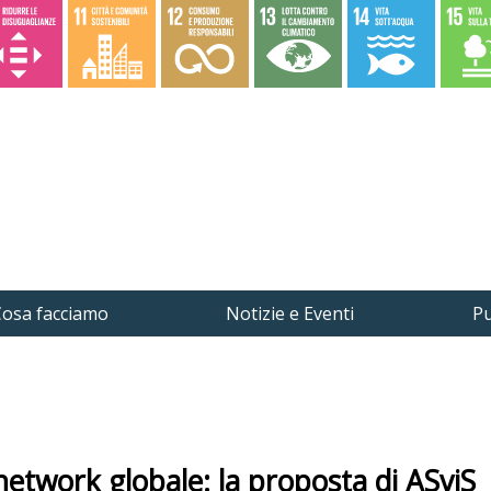
osa facciamo
Notizie e Eventi
Pu
etwork globale: la proposta di ASviS