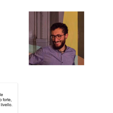
le
 forte,
livello.