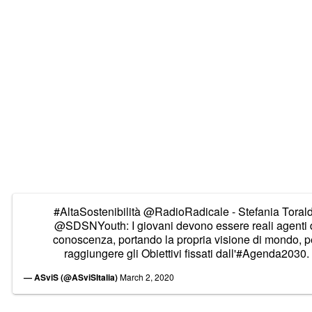
#AltaSostenibilità
@RadioRadicale
- Stefania Toral
@SDSNYouth
: I giovani devono essere reali agenti 
conoscenza, portando la propria visione di mondo, p
raggiungere gli Obiettivi fissati dall'
#Agenda2030
.
— ASviS (@ASviSItalia)
March 2, 2020