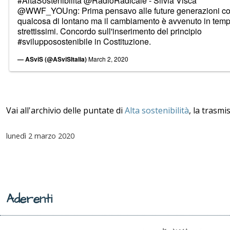
#AltaSostenibilità
@RadioRadicale
- Silvia Visca
@WWF_YOUng
: Prima pensavo alle future generazioni 
qualcosa di lontano ma il cambiamento è avvenuto in temp
strettissimi. Concordo sull'inserimento del principio
#svilupposostenibile
in Costituzione.
— ASviS (@ASviSItalia)
March 2, 2020
Vai all'archivio delle puntate di
Alta sostenibilità
, la trasmi
lunedì
2 marzo 2020
Aderenti