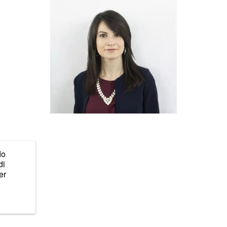
do
di
er