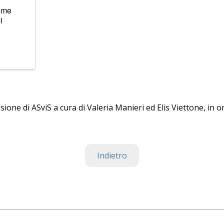
come
i
ssione di ASviS a cura di Valeria Manieri ed Elis Viettone, in o
Indietro