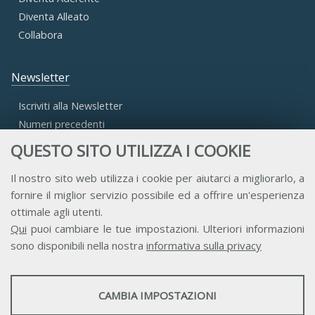
Diventa Alleato
Collabora
Newsletter
Iscriviti alla Newsletter
Numeri precedenti
QUESTO SITO UTILIZZA I COOKIE
Area Riservata
Il nostro sito web utilizza i cookie per aiutarci a migliorarlo, a
fornire il miglior servizio possibile ed a offrire un'esperienza
Accesso Aderenti
ottimale agli utenti.
Accesso Consulta
Qui
puoi cambiare le tue impostazioni. Ulteriori informazioni
Accesso Team
sono disponibili nella nostra
informativa sulla privacy
STATISTICHE
CAMBIA IMPOSTAZIONI
Strumenti statistici che raccolgono dati anonimi sull'utilizzo e la