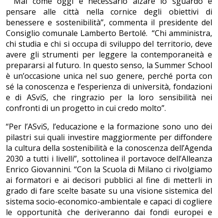
“Mai come oggi è necessario alzare lo sguardo e
pensare alle città nella cornice degli obiettivi di
benessere e sostenibilità”, commenta il presidente del
Consiglio comunale Lamberto Bertolé. “Chi amministra,
chi studia e chi si occupa di sviluppo del territorio, deve
avere gli strumenti per leggere la contemporaneità e
prepararsi al futuro. In questo senso, la Summer School
è un’occasione unica nel suo genere, perché porta con
sé la conoscenza e l’esperienza di università, fondazioni
e di ASviS, che ringrazio per la loro sensibilità nei
confronti di un progetto in cui credo molto”.
“Per l’ASviS, l’educazione e la formazione sono uno dei
pilastri sui quali investire maggiormente per diffondere
la cultura della sostenibilità e la conoscenza dell’Agenda
2030 a tutti i livelli”, sottolinea il portavoce dell’Alleanza
Enrico Giovannini. “Con la Scuola di Milano ci rivolgiamo
ai formatori e ai decisori pubblici al fine di metterli in
grado di fare scelte basate su una visione sistemica del
sistema socio-economico-ambientale e capaci di cogliere
le opportunità che deriveranno dai fondi europei e