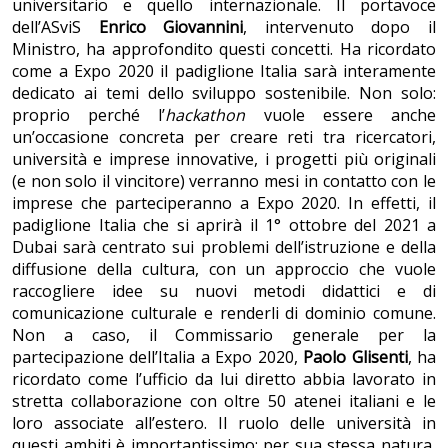
universitario e quello internazionale. Il portavoce
dell’ASviS
Enrico Giovannini
, intervenuto dopo il
Ministro, ha approfondito questi concetti. Ha ricordato
come a Expo 2020 il padiglione Italia sarà interamente
dedicato ai temi dello sviluppo sostenibile. Non solo:
proprio perché l’
hackathon
vuole essere anche
un’occasione concreta per creare reti tra ricercatori,
università e imprese innovative, i progetti più originali
(e non solo il vincitore) verranno mesi in contatto con le
imprese che parteciperanno a Expo 2020. In effetti, il
padiglione Italia che si aprirà il 1° ottobre del 2021 a
Dubai sarà centrato sui problemi dell’istruzione e della
diffusione della cultura, con un approccio che vuole
raccogliere idee su nuovi metodi didattici e di
comunicazione culturale e renderli di dominio comune.
Non a caso, il Commissario generale per la
partecipazione dell’Italia a Expo 2020,
Paolo Glisenti
, ha
ricordato come l’ufficio da lui diretto abbia lavorato in
stretta collaborazione con oltre 50 atenei italiani e le
loro associate all’estero. Il ruolo delle università in
questi ambiti è importantissimo: per sua stessa natura,