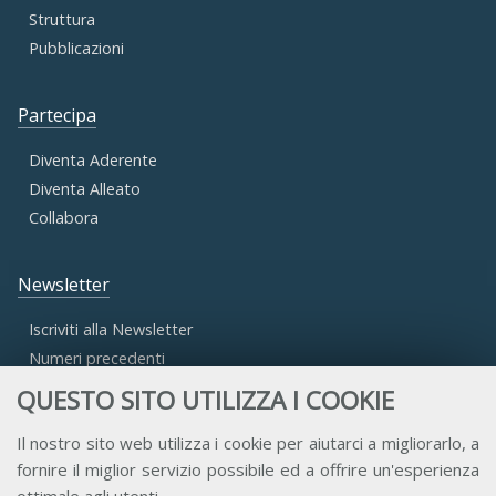
Struttura
Pubblicazioni
Partecipa
Diventa Aderente
Diventa Alleato
Collabora
Newsletter
Iscriviti alla Newsletter
Numeri precedenti
QUESTO SITO UTILIZZA I COOKIE
Area Riservata
Il nostro sito web utilizza i cookie per aiutarci a migliorarlo, a
fornire il miglior servizio possibile ed a offrire un'esperienza
Accesso Aderenti