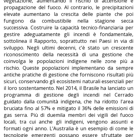
vegetazione, aumentando il rischio di accensione e
propagazione del fuoco. Al contrario, le precipitazioni
elevate aumentano la crescita delle piante che poi
fungono da combustibile nella stagione secca
successiva. Costruire la capacità tecnico-finanziaria per
gestire adeguatamente gli incendi è fondamentale,
sottolinea il Rapporto, soprattutto nei Paesi in via di
sviluppo. Negli ultimi decenni, c'è stato un crescente
riconoscimento della necessità di una gestione che
coinvolga le popolazioni indigene nelle zone più a
rischio. Queste popolazioni implementano da sempre
antiche pratiche di gestione che forniscono risultati più
sicuri, conservando gli ecosistemi naturali essenziali per
il loro sostentamento. Nel 2014, il Brasile ha lanciato un
programma di gestione degli incendi nel Cerrado
guidato dalla comunità indigena, che ha ridotto l'area
bruciata fino al 57% e mitigato il 36% delle emissioni di
gas serra. Più di duemila membri dei vigili del fuoco
locali, tra cui anche gli indigeni, vengono assunti e
formati ogni anno. L’Australia è un esempio di come le
tecnologie emergenti possano essere sfruttate per