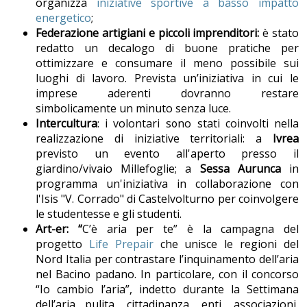
organizza
iniziative sportive a basso impatto
energetico
;
Federazione artigiani e piccoli imprenditori:
è stato
redatto un decalogo di buone pratiche per
ottimizzare e consumare il meno possibile sui
luoghi di lavoro. Prevista un’iniziativa in cui le
imprese aderenti dovranno restare
simbolicamente un minuto senza luce.
Intercultura
: i volontari sono stati coinvolti nella
realizzazione di iniziative territoriali: a
Ivrea
previsto un evento all'aperto presso il
giardino/vivaio Millefoglie; a
Sessa Aurunca
in
programma un'iniziativa in collaborazione con
l'Isis "V. Corrado" di Castelvolturno per coinvolgere
le studentesse e gli studenti.
Art-er: “
C’è aria per te” è la campagna del
progetto
Life Prepair
che unisce le regioni del
Nord Italia per contrastare l’inquinamento dell’aria
nel Bacino padano. In particolare, con il concorso
“Io cambio l’aria”, indetto durante la Settimana
dell’aria pulita, cittadinanza, enti, associazioni,