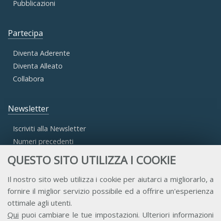
Pubblicazioni
Partecipa
Diventa Aderente
Diventa Alleato
Collabora
Newsletter
Iscriviti alla Newsletter
Numeri precedenti
QUESTO SITO UTILIZZA I COOKIE
Area Riservata
Il nostro sito web utilizza i cookie per aiutarci a migliorarlo, a
fornire il miglior servizio possibile ed a offrire un'esperienza
Accesso Aderenti
ottimale agli utenti.
Accesso Consulta
Qui
puoi cambiare le tue impostazioni. Ulteriori informazioni
Accesso Team