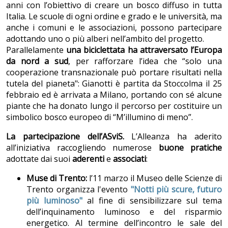
anni con l’obiettivo di creare un bosco diffuso in tutta
Italia. Le scuole di ogni ordine e grado e le università, ma
anche i comuni e le associazioni, possono partecipare
adottando uno o più alberi nell’ambito del progetto.
Parallelamente
una biciclettata ha attraversato l’Europa
da nord a sud
, per rafforzare l’idea che “solo una
cooperazione transnazionale può portare risultati nella
tutela del pianeta": Gianotti è partita da Stoccolma il 25
febbraio ed è arrivata a Milano, portando con sé alcune
piante che ha donato lungo il percorso per costituire un
simbolico bosco europeo di “M’illumino di meno”.
La partecipazione dell’ASviS.
L’Alleanza ha aderito
all’iniziativa raccogliendo numerose
buone pratiche
adottate dai suoi
aderenti
e
associati
:
Muse di Trento:
l’11 marzo il Museo delle Scienze di
Trento organizza l'evento
"Notti più scure, futuro
più luminoso"
al fine di sensibilizzare sul tema
dell’inquinamento luminoso e del risparmio
energetico. Al termine dell’incontro le sale del