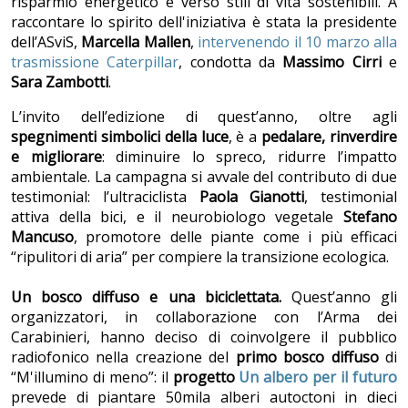
risparmio energetico e verso stili di vita sostenibili.
A
raccontare lo spirito dell'iniziativa è stata la presidente
dell’ASviS,
Marcella Mallen
,
intervenendo il 10 marzo alla
trasmissione Caterpillar
, condotta da
Massimo Cirri
e
Sara Zambotti
.
L’invito dell’edizione di quest’anno, oltre agli
spegnimenti simbolici della luce
, è a
pedalare, rinverdire
e migliorare
: diminuire lo spreco, ridurre l’impatto
ambientale. La campagna si avvale del contributo di due
testimonial: l’ultraciclista
Paola Gianotti
, testimonial
attiva della bici, e il
neurobiologo vegetale
Stefano
Mancuso
, promotore delle piante come i più efficaci
“ripulitori di aria” per compiere la transizione ecologica.
Un bosco diffuso e una biciclettata.
Quest’anno gli
organizzatori, in collaborazione con l’Arma dei
Carabinieri, hanno deciso di coinvolgere il pubblico
radiofonico nella creazione del
primo bosco diffuso
di
“M'illumino di meno”: il
progetto
Un albero per il futuro
prevede di piantare 50mila alberi autoctoni in dieci