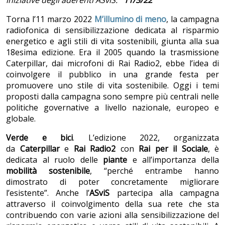
iniziative degli aderenti ASviS.
11/3/22
Torna l’11 marzo 2022
M’illumino di meno
, la campagna
radiofonica di sensibilizzazione dedicata al risparmio
energetico e agli stili di vita sostenibili, giunta alla sua
18esima edizione. Era il 2005 quando la trasmissione
Caterpillar, dai microfoni di Rai Radio2, ebbe l’idea di
coinvolgere il pubblico in una grande festa per
promuovere uno stile di vita sostenibile. Oggi i temi
proposti dalla campagna sono sempre più centrali nelle
politiche governative a livello nazionale, europeo e
globale.
Verde e bici
. L’edizione 2022, organizzata
da
Caterpillar
e
Rai Radio2
con
Rai per il Sociale
, è
dedicata al ruolo delle
piante
e all’importanza della
mobilità sostenibile
, “perché entrambe hanno
dimostrato di poter concretamente migliorare
l’esistente”. Anche l’
ASviS
partecipa alla campagna
attraverso il coinvolgimento della sua rete che sta
contribuendo con varie azioni
alla sensibilizzazione del