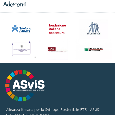
Aderenti
Alleanza Italiana per lo Sviluppo Sostenibile ETS - ASviS