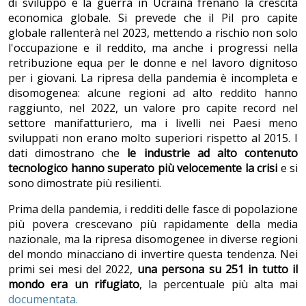
di sviluppo e la guerra in Ucraina frenano la crescita
economica globale. Si prevede che il Pil pro capite
globale rallenterà nel 2023, mettendo a rischio non solo
l'occupazione e il reddito, ma anche i progressi nella
retribuzione equa per le donne e nel lavoro dignitoso
per i giovani. La ripresa della pandemia è incompleta e
disomogenea: alcune regioni ad alto reddito hanno
raggiunto, nel 2022, un valore pro capite record nel
settore manifatturiero, ma i livelli nei Paesi meno
sviluppati non erano molto superiori rispetto al 2015. I
dati dimostrano che
le industrie ad alto contenuto
tecnologico hanno superato più velocemente la crisi
e si
sono dimostrate più resilienti.
Prima della pandemia, i redditi delle fasce di popolazione
più povera crescevano più rapidamente della media
nazionale, ma la ripresa disomogenee in diverse regioni
del mondo minacciano di invertire questa tendenza. Nei
primi sei mesi del 2022,
una persona su 251 in tutto il
mondo era un rifugiato
, la percentuale più alta mai
documentata.