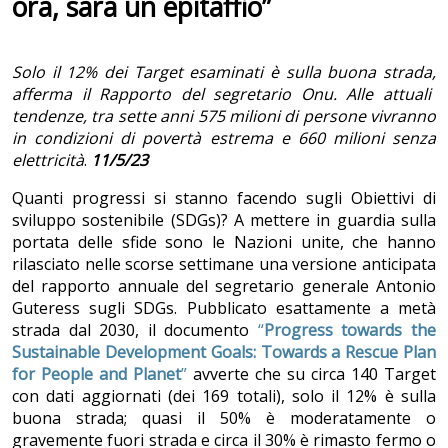
ora, sarà un epitaffio”
Solo il 12% dei Target esaminati è sulla buona strada,
afferma il Rapporto del segretario Onu. Alle attuali
tendenze, tra sette anni 575 milioni di persone vivranno
in condizioni di povertà estrema e 660 milioni senza
elettricità
.
11/5/23
Quanti progressi si stanno facendo sugli Obiettivi di
sviluppo sostenibile (SDGs)? A mettere in guardia sulla
portata delle sfide sono le Nazioni unite, che hanno
rilasciato nelle scorse settimane una versione anticipata
del rapporto annuale del segretario generale Antonio
Guteress sugli SDGs. Pubblicato esattamente a metà
strada dal 2030, il documento
“
Progress towards the
Sustainable Development Goals: Towards a Rescue Plan
for People and Planet
”
avverte che su circa 140 Target
con dati aggiornati (dei 169 totali), solo il 12% è sulla
buona strada; quasi il 50% è moderatamente o
gravemente fuori strada e circa il 30% è rimasto fermo o