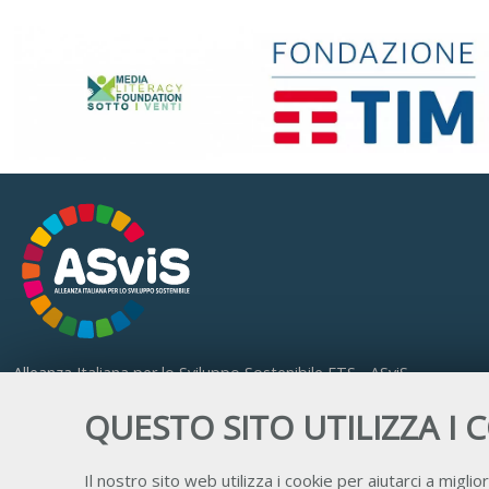
Alleanza Italiana per lo Sviluppo Sostenibile ETS - ASviS
Via Farini 17, 00185 Roma
QUESTO SITO UTILIZZA I 
C.F. 97893090585 P.IVA 14610671001
Il nostro sito web utilizza i cookie per aiutarci a miglior