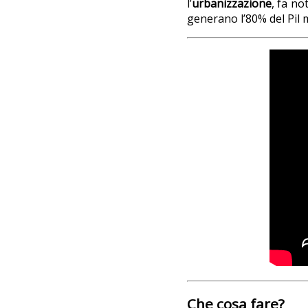
l’
urbanizzazione
, fa n
generano l’80% del Pil mo
Che cosa fare?