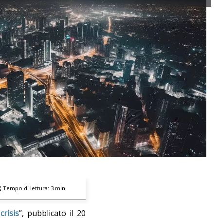
Tempo di lettura:
3
min
crisis
”, pubblicato il 20