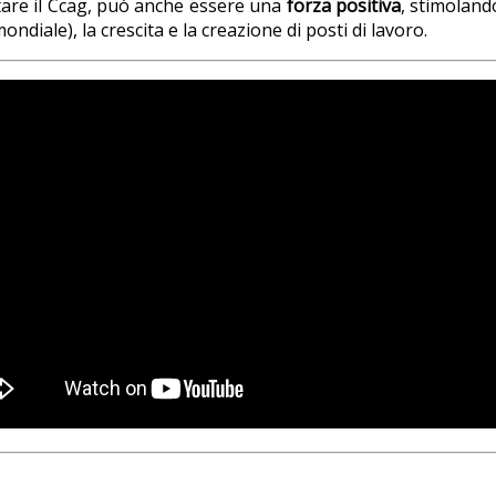
otare il Ccag, può anche essere una
forza positiva
, stimolando
ndiale), la crescita e la creazione di posti di lavoro.