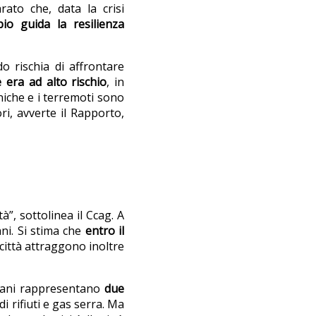
rato che, data la crisi
pio guida la resilienza
o rischia di affrontare
e era ad alto rischio
, in
aniche e i terremoti sono
ri, avverte il Rapporto,
à”, sottolinea il Ccag. A
ani. Si stima che
entro il
e città attraggono inoltre
rbani rappresentano
due
i rifiuti e gas serra. Ma