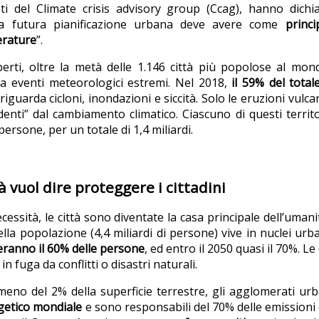
ati del Climate crisis advisory group (Ccag), hanno dichia
“la futura pianificazione urbana deve avere come
princi
erature
”.
erti, oltre la metà delle 1.146 città più popolose al mond
i a eventi meteorologici estremi. Nel 2018,
il 59% del total
iguarda cicloni, inondazioni e siccità. Solo le eruzioni vulc
enti” dal cambiamento climatico. Ciascuno di questi territo
rsone, per un totale di 1,4 miliardi.
à vuol dire proteggere i cittadini
cessità, le città sono diventate la casa principale dell’umanit
della popolazione (4,4 miliardi di persone) vive in nuclei urb
eranno il 60% delle persone
, ed entro il 2050 quasi il 70%. L
in fuga da conflitti o disastri naturali.
eno del 2% della superficie terrestre, gli agglomerati u
getico mondiale
e sono responsabili del 70% delle emissioni d