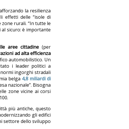
rafforzando la resilienza
 effetti delle “isole di
zone rurali. “In tutte le
 al sicuro: è importante
lle aree cittadine
(per
razioni ad alta efficienza
fico automobilistico. Un
tato i leader politici a
enormi ingorghi stradali
nomia belga
4,8 miliardi di
ifesa nazionale”. Bisogna
lle zone vicine ai corsi
2100.
ittà più antiche, questo
odernizzando gli edifici
ni settore dello sviluppo