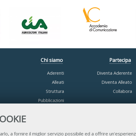
Chi siamo
Partecipa
Aderenti
Diventa Aderente
Alleati
Diventa Alleato
Struttura
Collabora
Pubblicazioni
COOKIE
arlo, a fornire il miglior servizio possibile ed a offrire un'esperienz