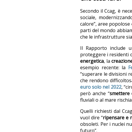
Secondo il Ccag, è nec
sociale, modernizzando 
calore”, aree popolose c
parti del mondo abbiamo
che le infrastrutture s
Il Rapporto include 
proteggere i residenti 
energetica
, la
creazione
esempio recente: la
F
“superare le divisioni 
che rendono difficoltos
euro solo nel 2022
, “ci
però anche “
smettere d
fluviali o al mare risch
Quelli richiesti dal Cc
vuol dire “
ripensare e 
obsoleti. Per i nuclei n
futuro”.