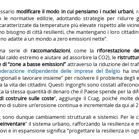
essario
modificare il modo in cui pensiamo i nuclei urbani
, 
le normative edilizie, adottando strategie per ridurre gli
aratterizzate da temperature più elevate rispetto alle vicine 
 bisogno di città resilienti, che mantengano i loro cittadini
iano adatte a un mondo a zero emissioni nette”.
una serie di
raccomandazioni
, come la
riforestazione de
dal caldo estremo e aiutare ad assorbire la CO2), le
ristruttu
 di “zone a basse emissioni”
attraverso la riduzione del traf
ederazione indipendente delle imprese del Belgio
ha invi
regionali e lavorare insieme” per risolvere il problema degli 
a la vita dei cittadini. Questi ingorghi sono costati all’eco
rca la stessa quantità di denaro che il Paese spende per la d
i costruire sulle coste
”, aggiunge il Ccag, poiché molte de
iano di subire un’erosione continua e incrementale da qui al 
ag sono dunque cambiamenti strutturali e sistemici. Per le c
reinventare
” il sistema urbano, rafforzando la resilienza e m
uovi e in espansione significa “progettare la resilienza in og