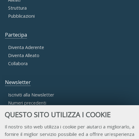
Struttura
Pubblicazioni
Partecipa
Diventa Aderente
Diventa Alleato
Collabora
Newsletter
Iscriviti alla Newsletter
Numeri precedenti
QUESTO SITO UTILIZZA I COOKIE
Area Riservata
Il nostro sito web utilizza i cookie per aiutarci a migliorarlo, a
fornire il miglior servizio possibile ed a offrire un'esperienza
Accesso Aderenti