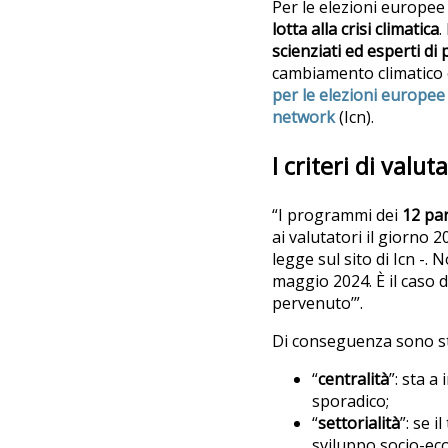
Per le elezioni europee d
lotta alla crisi climatica
.
scienziati ed esperti di 
cambiamento climatico e 
per le elezioni europee
network
(Icn).
I criteri di valut
“I programmi dei
12 part
ai valutatori il giorno
legge sul sito di Icn -.
maggio 2024. È il caso de
pervenuto’”.
Di conseguenza sono sta
“
centralità
”: sta 
sporadico;
“
settorialità
”: se 
sviluppo socio-ec