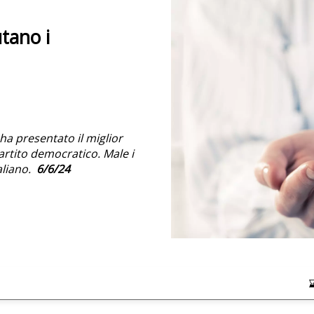
utano i
e ha presentato il miglior
rtito democratico. Male i
aliano.
6/6/24