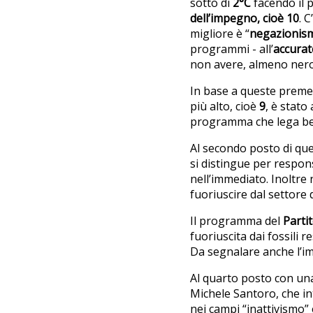
sotto di
2°C
facendo il 
dell’impegno, cioè
10
. 
migliore è “
negazionis
programmi - all’
accurat
non avere, almeno nero
In base a queste premes
più alto, cioè
9
, è stato 
programma che lega bene
Al secondo posto di ques
si distingue per respons
nell’immediato. Inoltre
fuoriuscire dal settore 
Il programma del
Parti
fuoriuscita dai fossili 
Da segnalare anche l’im
Al quarto posto con un
Michele Santoro, che int
nei campi “inattivismo” e