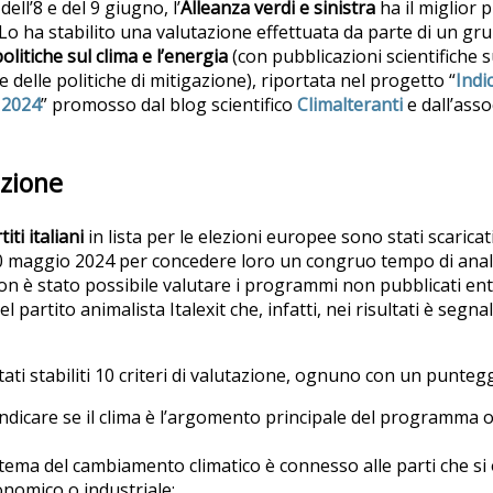
ell’8 e del 9 giugno, l’
Alleanza verdi e sinistra
ha il miglior 
 Lo ha stabilito una valutazione effettuata da parte di un g
politiche sul clima e l’energia
(con pubblicazioni scientifiche 
delle politiche di mitigazione), riportata nel progetto “
Indi
 2024
” promosso dal blog scientifico
Climalteranti
e dall’ass
azione
iti italiani
in lista per le elezioni europee sono stati scaricati
 20 maggio 2024 per concedere loro un congruo tempo di analis
 Non è stato possibile valutare i programmi non pubblicati ent
l partito animalista Italexit che, infatti, nei risultati è seg
ti stabiliti 10 criteri di valutazione, ognuno con un puntegg
a indicare se il clima è l’argomento principale del programma
il tema del cambiamento climatico è connesso alle parti che s
onomico o industriale;