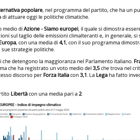
ternativa popolare
, nel programma del partito, che ha un p
 di attuare oggi le politiche climatiche.
io medio di
Azione - Siamo europei
, il quale si dimostra esser
ni sul taglio delle emissioni climalteranti e, in generale, s
d’Europa
, con una media di
4,1
, con il suo programma dimostra
e sue strategie politiche.
ti che detengono la maggioranza nel Parlamento italiano.
Fra
ma che ha registrato un voto medio del
3,5
che trova nel crit
tesso discorso per
Forza Italia
con
3,1
. La
Lega
ha fatto inve
artito
Libertà
con una media pari a
2
.