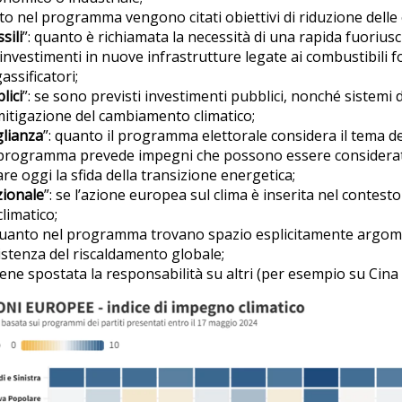
to nel programma vengono citati obiettivi di riduzione delle 
sili
”: quanto è richiamata la necessità di una rapida fuoriusci
i investimenti in nuove infrastrutture legate ai combustibili 
assificatori;
lici
”: se sono previsti investimenti pubblici, nonché sistemi di
mitigazione del cambiamento climatico;
glianza
”: quanto il programma elettorale considera il tema de
il programma prevede impegni che possono essere considera
re oggi la sfida della transizione energetica;
zionale
”: se l’azione europea sul clima è inserita nel contes
limatico;
 quanto nel programma trovano spazio esplicitamente argo
sistenza del riscaldamento globale;
viene spostata la responsabilità su altri (per esempio su Cina 