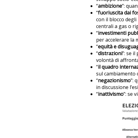
“
ambizione
”: quan
“
fuoriuscita dai fos
con il blocco degl
centrali a gas o rig
“
investimenti pubb
per accelerare la 
“
equità e disugua
“
distrazioni
”: se 
volontà di affronta
“
il quadro interna
sul cambiamento c
“
negazionismo
”:
in discussione l’e
“
inattivismo
”: se 