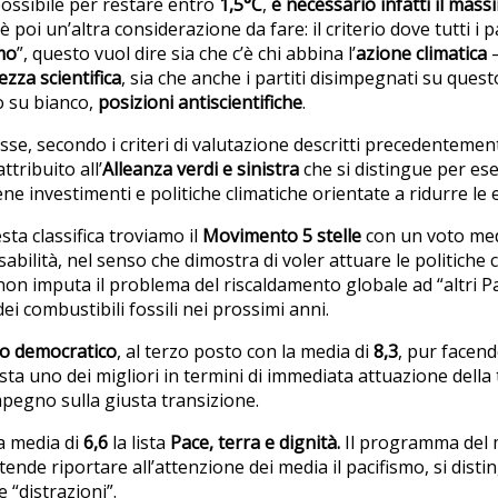
possibile per restare entro
1,5°C
,
è necessario infatti il mas
C’è poi un’altra considerazione da fare: il criterio dove tutti i p
mo
”, questo vuol dire sia che c’è chi abbina l’
azione climatica
ezza scientifica
, sia che anche i partiti disimpegnati su que
 su bianco,
posizioni antiscientifiche
.
se, secondo i criteri di valutazione descritti precedentemen
attribuito all’
Alleanza verdi e sinistra
che si distingue per es
 investimenti e politiche climatiche orientate a ridurre le 
ta classifica troviamo il
Movimento 5 stelle
con un voto med
abilità, nel senso che dimostra di voler attuare le politiche 
 non imputa il problema del riscaldamento globale ad “altri P
dei combustibili fossili nei prossimi anni.
to democratico
, al terzo posto con la media di
8,3
, pur facen
resta uno dei migliori in termini di immediata attuazione della
pegno sulla giusta transizione.
a media di
6,6
la lista
Pace, terra e dignità.
Il programma del
ende riportare all’attenzione dei media il pacifismo, si dist
 “distrazioni”.