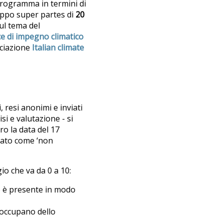
programma in termini di
ruppo super partes di
20
sul tema del
ce di impegno climatico
ociazione
Italian climate
, resi anonimi e inviati
i e valutazione - si
ro la data del 17
nalato come ‘non
io che va da 0 a 10:
 o è presente in modo
i occupano dello