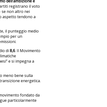
simo dell’ambizione e
artiti registrano il voto
– se non altro nei
sto aspetto tendono a
te, il punteggio medio
empio per un
emissioni.
io di
8,6
. Il Movimento
climatiche
aesi” e si impegna a
do meno bene sulla
 transizione energetica.
 movimento fondato da
ingue particolarmente