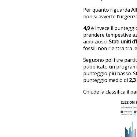
Per quanto riguarda
Al
non si avverte l’urgenza
4,9
è invece il puntegg
prendere tempestive azio
ambizioso.
Stati uniti 
fossili non rientra tra l
Seguono poi i tre parti
pubblicato un program
punteggio più basso. S
punteggio medio di
2,3
.
Chiude la classifica il p