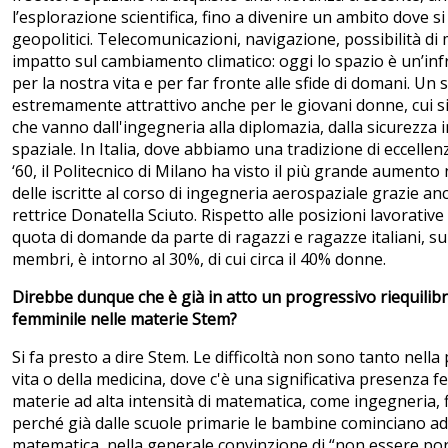
l’esplorazione scientifica, fino a divenire un ambito dove s
geopolitici. Telecomunicazioni, navigazione, possibilità d
impatto sul cambiamento climatico: oggi lo spazio è un’inf
per la nostra vita e per far fronte alle sfide di domani. Un
estremamente attrattivo anche per le giovani donne, cui 
che vanno dall'ingegneria alla diplomazia, dalla sicurezza 
spaziale. In Italia, dove abbiamo una tradizione di eccellen
‘60, il Politecnico di Milano ha visto il più grande aument
delle iscritte al corso di ingegneria aerospaziale grazie an
rettrice Donatella Sciuto. Rispetto alle posizioni lavorative
quota di domande da parte di ragazzi e ragazze italiani, sul
membri, è intorno al 30%, di cui circa il 40% donne.
Direbbe dunque che è già in atto un progressivo riequili
femminile nelle materie Stem?
Si fa presto a dire Stem. Le difficoltà non sono tanto nella
vita o della medicina, dove c'è una significativa presenza 
materie ad alta intensità di matematica, come ingegneria, f
perché già dalle scuole primarie le bambine cominciano ad 
matematica, nella generale convinzione di “non essere po