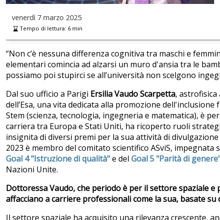
venerdì
7 marzo 2025
Tempo di lettura:
6
min
“Non c’è nessuna differenza cognitiva tra maschi e femmin
elementari comincia ad alzarsi un muro d'ansia tra le bam
possiamo poi stupirci se all’università non scelgono ingegne
Dal suo ufficio a Parigi
Ersilia Vaudo Scarpetta
, astrofisica
dell’Esa, una vita dedicata alla promozione dell'inclusione 
Stem (scienza, tecnologia, ingegneria e matematica), è pere
carriera tra Europa e Stati Uniti, ha ricoperto ruoli strateg
insignita di diversi premi per la sua attività di divulgazione
2023 è membro del comitato scientifico ASviS, impegnata 
Goal 4 "Istruzione di qualità"
e del
Goal 5 "Parità di genere
Nazioni Unite.
Dottoressa Vaudo, che periodo è per il settore spaziale e 
affacciano a carriere professionali come la sua, basate su 
Il settore spaziale ha acquisito una rilevanza crescente, 