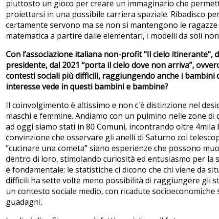
piuttosto un gioco per creare un immaginario che permett
proiettarsi in una possibile carriera spaziale. Ribadisco però
certamente servono ma se non si mantengono le ragazze d
matematica a partire dalle elementari, i modelli da soli no
Con l’associazione italiana non-profit "Il cielo itinerante", d
presidente, dal 2021 “porta il cielo dove non arriva”, ovve
contesti sociali più difficili, raggiungendo anche i bambini 
interesse vede in questi bambini e bambine?
Il coinvolgimento è altissimo e non c'è distinzione nel des
maschi e femmine. Andiamo con un pulmino nelle zone di 
ad oggi siamo stati in 80 Comuni, incontrando oltre 4mila
convinzione che osservare gli anelli di Saturno col telesco
“cucinare una cometa” siano esperienze che possono muo
dentro di loro, stimolando curiosità ed entusiasmo per la s
è fondamentale: le statistiche ci dicono che chi viene da s
difficili ha sette volte meno possibilità di raggiungere gli st
un contesto sociale medio, con ricadute socioeconomiche s
guadagni.