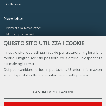
Collabora
Newsletter
Iscriviti alla Newsletter
Numeri precedenti
QUESTO SITO UTILIZZA I COOKIE
Area Riservata
Il nostro sito web utilizza i cookie per aiutarci a migliorarlo, a
fornire il miglior servizio possibile ed a offrire un'esperienza
Accesso Aderenti
ottimale agli utenti.
Accesso Consulta
Qui
puoi cambiare le tue impostazioni. Ulteriori informazioni
Accesso Team
sono disponibili nella nostra
informativa sulla privacy
STATISTICHE
CAMBIA IMPOSTAZIONI
Strumenti statistici che raccolgono dati anonimi sull'utilizzo e la
funzionalità del sito web.
Contatti
Privacy
Trasparenza
Credits