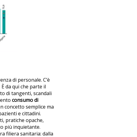
renza di personale. C’è
 È da qui che parte il
o di tangenti, scandali
 lento
consumo di
 un concetto semplice ma
zienti e cittadini.
rti, pratiche opache,
to più inquietante.
a filiera sanitaria: dalla