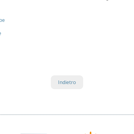
mbe
e
Indietro