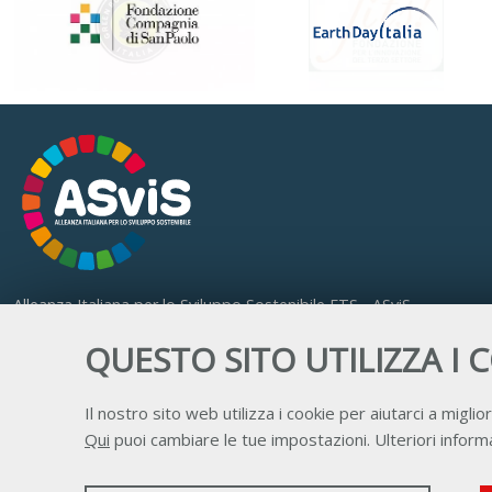
Alleanza Italiana per lo Sviluppo Sostenibile ETS - ASviS
Via Farini 17, 00185 Roma
QUESTO SITO UTILIZZA I 
C.F. 97893090585 P.IVA 14610671001
Il nostro sito web utilizza i cookie per aiutarci a miglior
Qui
puoi cambiare le tue impostazioni. Ulteriori informa