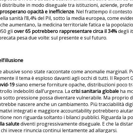
distribuite in modo diseguale tra istituzioni, aziende, profess
prosperano opacità e inefficienze
. Nel frattempo il contest
e nella sanità l’8,4% del Pil, sotto la media europea, come evid
iche aumentano, la medicina territoriale fatica e la popolazi
050 gli
over 65 potrebbero rappresentare circa il 34%
degli i
precata pesa due volte: sul presente e sul futuro.
ll’illusione
he abusive sono state raccontate come anomalie marginali. Poi
ente il tema è esploso davanti agli occhi di tutti. Il Report
vid-19
siano emerse forniture opache, distribuzioni poco tra
ntrollo indeboliti dall’urgenza. La
crisi sanitaria globale
ha mo
 sotto pressione possa diventare vulnerabile. Ma proprio d
trebbe nascere anche un cambiamento. Più tracciabilità digita
ormativi integrati e maggiore accountability potrebbero aiuta
stione non riguarda soltanto i bilanci pubblici. Riguarda la p
lla salute
diventi progressivamente diseguale. E che la distan
 chi invece rinuncia continui lentamente ad allargarsi.