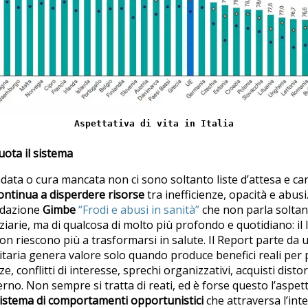
Aspettativa di vita in Italia
vuota il sistema
ndata o cura mancata non ci sono soltanto liste d’attesa e ca
ontinua a disperdere risorse
tra inefficienze, opacità e abusi.
ndazione
Gimbe
“Frodi e abusi in sanità”
che non parla soltant
ziarie, ma di qualcosa di molto più profondo e quotidiano: il
on riescono più a trasformarsi in salute. Il Report parte da
taria genera valore solo quando produce benefici reali per pa
nze, conflitti di interesse, sprechi organizzativi, acquisti disto
terno. Non sempre si tratta di reati, ed è forse questo l’aspet
istema di comportamenti opportunistici
che attraversa l’inter