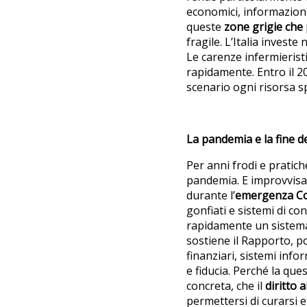
economici, informazioni 
queste
zone grigie che 
fragile. L’Italia invest
Le carenze infermierist
rapidamente. Entro il 2
scenario ogni risorsa s
La pandemia e la fine de
Per anni frodi e pratic
pandemia. E improvvisam
durante l’
emergenza Co
gonfiati e sistemi di co
rapidamente un sistema
sostiene il Rapporto, po
finanziari, sistemi inf
e fiducia. Perché la que
concreta, che il
diritto a
permettersi di curarsi e