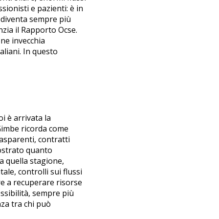
ionisti e pazienti: è in
o diventa sempre più
enzia il Rapporto Ocse.
one invecchia
taliani. In questo
 è arrivata la
 Gimbe ricorda come
sparenti, contratti
strato quanto
a quella stagione,
le, controlli sui flussi
re a recuperare risorse
ossibilità, sempre più
za tra chi può