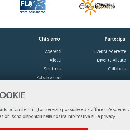
Chi siamo
Partecipa
Aderenti
Diventa Aderente
Alleati
Diventa Alleato
Struttura
Collabora
Pubblicazioni
COOKIE
arlo, a fornire il miglior servizio possibile ed a offrire un'esperienz
zioni sono disponibili nella nostra
informativa sulla privacy
Contatti
Privacy
Trasparenza
Credits