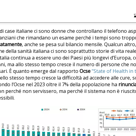
 di case italiane ci sono donne che controllano il telefono a
 anziani che rimandano un esame perché i tempi sono troppo
vatamente
, anche se pesa sul bilancio mensile. Qualcun altro,
iche della sanità italiana ci sono soprattutto storie di vita re
talia continua a essere uno dei Paesi più longevi d’Europa, co
anni, ma allo stesso tempo cresce il numero di persone che no
sari. È quanto emerge dal rapporto
Ocse
“State of Health in t
ello stesso tempo cresce la difficoltà ad accedere alle cure, 
condo l’Ocse nel 2023 oltre il 7% della popolazione ha
rinunci
on perché non servissero, ma perché il sistema non è riuscit
ssibili.