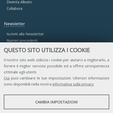
Diventa Alleato
Collabora
Newsletter
Iscriviti alla Newsletter
Numeri precedenti
QUESTO SITO UTILIZZA I COOKIE
Area Riservata
Il nostro sito web utilizza i cookie per aiutarci a migliorarlo, a
fornire il miglior servizio possibile ed a offrire un'esperienza
Accesso Aderenti
ottimale agli utenti.
Accesso Consulta
Qui
puoi cambiare le tue impostazioni. Ulteriori informazioni
Accesso Team
sono disponibili nella nostra
informativa sulla privacy
STATISTICHE
CAMBIA IMPOSTAZIONI
Strumenti statistici che raccolgono dati anonimi sull'utilizzo e la
funzionalità del sito web.