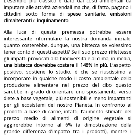
L’esempio più classico è dato dai costi ambientali da
imputare alle attività aziendali ma che, di fatto, pagano i
cittadini sotto forma di
spese sanitarie
,
emissioni
climalteranti
e
inquinamento
.
Alla luce di questa premessa potrebbe essere
interessante riformulare la nostra domanda iniziale:
quanto costerebbe, dunque, una bistecca se volessimo
tener conto di questi aspetti? Se il suo prezzo riflettesse
gli impatti provocati alla biodiversità e al clima, in media,
una bistecca dovrebbe costare il 146% in più
. L’aspetto
positivo, sostiene lo studio, è che se riuscissimo a
incorporare in qualche modo il costo ambientale della
produzione alimentare nel prezzo del cibo questo
sarebbe in grado di orientare uno spostamento verso
diete a base vegetale, più sostenibili e meno impattanti
per gli ecosistemi del nostro Pianeta. In confronto ai
prodotti a base di carne, infatti, l’aumento stimato del
prezzo medio di alimenti di origine vegetale si
aggirerebbe intorno al 6% (a dimostrazione della
grande differenza d’impatto tra i prodotti), mentre i