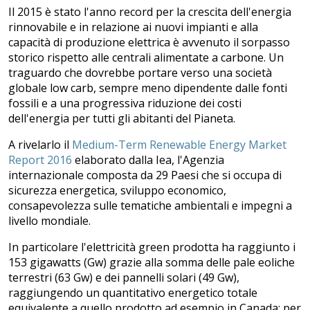
Il 2015 è stato l'anno record per la crescita dell'energia
rinnovabile e in relazione ai nuovi impianti e alla
capacità di produzione elettrica è avvenuto il sorpasso
storico rispetto alle centrali alimentate a carbone. Un
traguardo che dovrebbe portare verso una società
globale low carb, sempre meno dipendente dalle fonti
fossili e a una progressiva riduzione dei costi
dell'energia per tutti gli abitanti del Pianeta.
A rivelarlo il
Medium-Term Renewable Energy Market
Report 2016
elaborato dalla Iea, l'Agenzia
internazionale composta da 29 Paesi che si occupa di
sicurezza energetica, sviluppo economico,
consapevolezza sulle tematiche ambientali e impegni a
livello mondiale.
In particolare l'elettricità green prodotta ha raggiunto i
153 gigawatts (Gw) grazie alla somma delle pale eoliche
terrestri (63 Gw) e dei pannelli solari (49 Gw),
raggiungendo un quantitativo energetico totale
equivalente a quello prodotto ad esempio in Canada: per