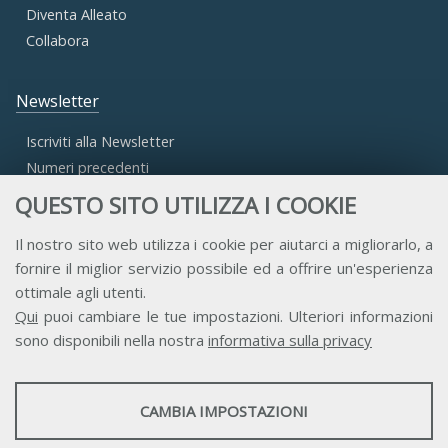
Diventa Alleato
Collabora
Newsletter
Iscriviti alla Newsletter
Numeri precedenti
QUESTO SITO UTILIZZA I COOKIE
Area Riservata
Il nostro sito web utilizza i cookie per aiutarci a migliorarlo, a
fornire il miglior servizio possibile ed a offrire un'esperienza
Accesso Aderenti
ottimale agli utenti.
Accesso Consulta
Qui
puoi cambiare le tue impostazioni. Ulteriori informazioni
Accesso Team
sono disponibili nella nostra
informativa sulla privacy
STATISTICHE
CAMBIA IMPOSTAZIONI
Strumenti statistici che raccolgono dati anonimi sull'utilizzo e la