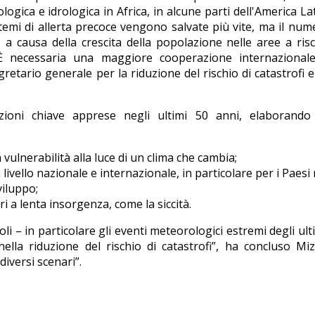
ogica e idrologica in Africa, in alcune parti dell'America La
sistemi di allerta precoce vengono salvate più vite, ma il num
a causa della crescita della popolazione nelle aree a ris
. È necessaria una maggiore cooperazione internazionale
retario generale per la riduzione del rischio di catastrofi 
ezioni chiave apprese negli ultimi 50 anni, elaborando 
a vulnerabilità alla luce di un clima che cambia;
 livello nazionale e internazionale, in particolare per i Paes
sviluppo;
i a lenta insorgenza, come la siccità.
li – in particolare gli eventi meteorologici estremi degli ult
lla riduzione del rischio di catastrofi”, ha concluso Miz
iversi scenari”.