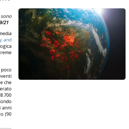
i sono
9/21
 media
ty and
logica
treme
n poco
eventi
ge che
nerato
58.700
econdo
i anni
zo (90