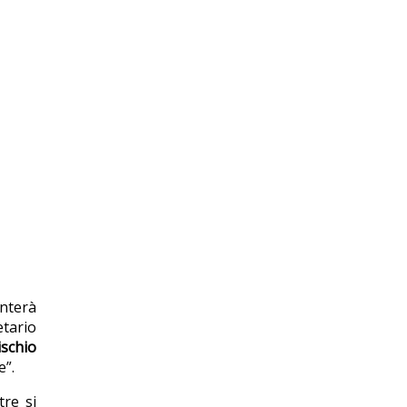
enterà
etario
ischio
e”.
tre si