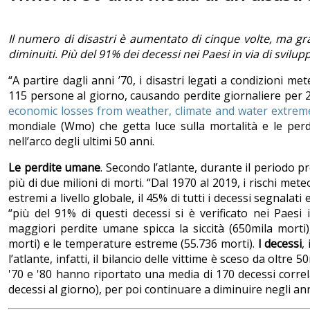
Il numero di disastri è aumentato di cinque volte, ma gra
diminuiti. Più del 91% dei decessi nei Paesi in via di svi
“A partire dagli anni ’70, i disastri legati a condizioni m
115 persone al giorno, causando perdite giornaliere per 202 
economic losses from weather, climate and water extrem
mondiale (Wmo) che getta luce sulla mortalità e le per
nell’arco degli ultimi 50 anni.
Le perdite umane
. Secondo l’atlante, durante il periodo p
più di due milioni di morti. “Dal 1970 al 2019, i rischi meteor
estremi a livello globale, il 45% di tutti i decessi segnala
“più del 91% di questi decessi si è verificato nei Paesi 
maggiori perdite umane spicca la siccità (650mila morti)
morti) e le temperature estreme (55.736 morti).
I decessi
,
l’atlante, infatti, il bilancio delle vittime è sceso da oltre
'70 e '80 hanno riportato una media di 170 decessi correla
decessi al giorno), per poi continuare a diminuire negli ann