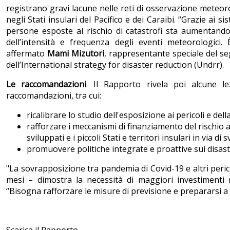
registrano gravi lacune nelle reti di osservazione meteorol
negli Stati insulari del Pacifico e dei Caraibi. “Grazie ai 
persone esposte al rischio di catastrofi sta aumentando 
dell’intensità e frequenza degli eventi meteorologici
affermato
Mami Mizutori
, rappresentante speciale del seg
dell’International strategy for disaster reduction (Undrr).
Le raccomandazioni
. Il Rapporto rivela poi alcune l
raccomandazioni, tra cui:
ricalibrare lo studio dell'esposizione ai pericoli e dell
rafforzare i meccanismi di finanziamento del rischio a
sviluppati e i piccoli Stati e territori insulari in via di 
promuovere politiche integrate e proattive sui disastr
"La sovrapposizione tra pandemia di Covid-19 e altri perico
mesi – dimostra la necessità di maggiori investimenti ne
“Bisogna rafforzare le misure di previsione e prepararsi a d