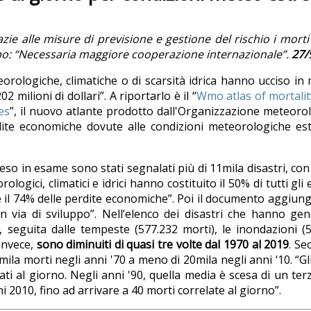
zie alle misure di previsione e gestione del rischio i mort
luppo: “Necessaria maggiore cooperazione internazionale”.
27/
eteorologiche, climatiche o di scarsità idrica hanno ucciso in
milioni di dollari”. A riportarlo è il “
Wmo atlas of mortali
es
”, il nuovo atlante prodotto dall'Organizzazione meteoro
dite economiche dovute alle condizioni meteorologiche es
reso in esame sono stati segnalati più di 11mila disastri, co
ologici, climatici e idrici hanno costituito il 50% di tutti gli 
ti e il 74% delle perdite economiche”. Poi il documento aggiun
in via di sviluppo”. Nell’elenco dei disastri che hanno ge
, seguita dalle tempeste (577.232 morti), le inondazioni (
 invece,
sono diminuiti di quasi tre volte dal 1970 al 2019
. S
 50mila morti negli anni '70 a meno di 20mila negli anni ‘10. “Gl
ti al giorno. Negli anni '90, quella media è scesa di un ter
i 2010, fino ad arrivare a 40 morti correlate al giorno”.