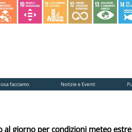
osa facciamo
Notizie e Eventi
Pu
o al giorno per condizioni meteo estr