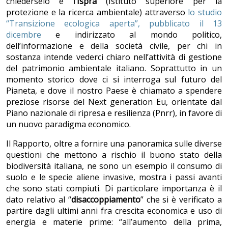
chiederselo è l’
Ispra
(Istituto superiore per la
protezione e la ricerca ambientale) attraverso
lo studio
“Transizione ecologica aperta”, pubblicato il 13
dicembre
e indirizzato al mondo politico,
dell’informazione e della società civile, per chi in
sostanza intende vederci chiaro nell’attività di gestione
del patrimonio ambientale italiano. Soprattutto in un
momento storico dove ci si interroga sul futuro del
Pianeta, e dove il nostro Paese è chiamato a spendere
preziose risorse del Next generation Eu, orientate dal
Piano nazionale di ripresa e resilienza (Pnrr), in favore di
un nuovo paradigma economico.
Il Rapporto, oltre a fornire una panoramica sulle diverse
questioni che mettono a rischio il buono stato della
biodiversità italiana, ne sono un esempio il consumo di
suolo e le specie aliene invasive, mostra i passi avanti
che sono stati compiuti. Di particolare importanza è il
dato relativo al “
disaccoppiamento
” che si è verificato a
partire dagli ultimi anni fra crescita economica e uso di
energia e materie prime: “all’aumento della prima,