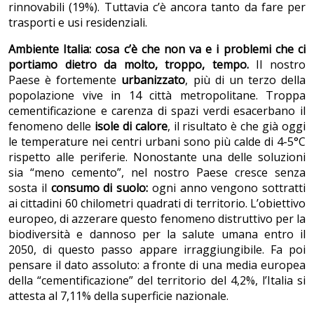
rinnovabili (19%). Tuttavia c’è ancora tanto da fare per
trasporti e usi residenziali.
Ambiente Italia: cosa c’è che non va e i problemi che ci
portiamo dietro da molto, troppo, tempo.
Il nostro
Paese è fortemente
urbanizzato
, più di un terzo della
popolazione vive in 14 città metropolitane. Troppa
cementificazione e carenza di spazi verdi esacerbano il
fenomeno delle
isole di calore
, il risultato è che già oggi
le temperature nei centri urbani sono più calde di 4-5°C
rispetto alle periferie. Nonostante una delle soluzioni
sia “meno cemento”, nel nostro Paese cresce senza
sosta il
consumo di suolo:
ogni anno vengono sottratti
ai cittadini 60 chilometri quadrati di territorio. L’obiettivo
europeo, di azzerare questo fenomeno distruttivo per la
biodiversità e dannoso per la salute umana entro il
2050, di questo passo appare irraggiungibile. Fa poi
pensare il dato assoluto: a fronte di una media europea
della “cementificazione” del territorio del 4,2%, l’Italia si
attesta al 7,11% della superficie nazionale.