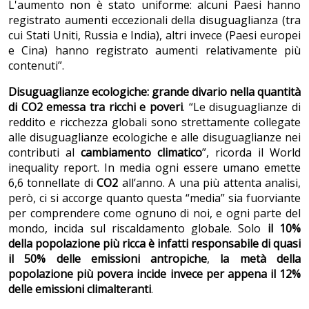
L'aumento non è stato uniforme: alcuni Paesi hanno
registrato aumenti eccezionali della disuguaglianza (tra
cui Stati Uniti, Russia e India), altri invece (Paesi europei
e Cina) hanno registrato aumenti relativamente più
contenuti”.
Disuguaglianze ecologiche: grande divario nella quantità
di CO2 emessa tra ricchi e poveri
. “Le disuguaglianze di
reddito e ricchezza globali sono strettamente collegate
alle disuguaglianze ecologiche e alle disuguaglianze nei
contributi al
cambiamento climatico
”, ricorda il World
inequality report. In media ogni essere umano emette
6,6 tonnellate di
CO2
all’anno. A una più attenta analisi,
però, ci si accorge quanto questa “media” sia fuorviante
per comprendere come ognuno di noi, e ogni parte del
mondo, incida sul riscaldamento globale. Solo
il 10%
della popolazione più ricca è infatti responsabile di quasi
il 50% delle emissioni antropiche
,
la metà della
popolazione più povera incide invece per appena il 12%
delle emissioni climalteranti
.