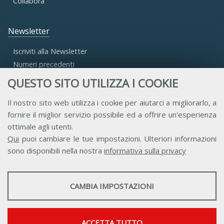
Collabora
Newsletter
Iscriviti alla Newsletter
Numeri precedenti
QUESTO SITO UTILIZZA I COOKIE
Area Riservata
Il nostro sito web utilizza i cookie per aiutarci a migliorarlo, a
fornire il miglior servizio possibile ed a offrire un'esperienza
Accesso Aderenti
ottimale agli utenti.
Accesso Consulta
Qui
puoi cambiare le tue impostazioni. Ulteriori informazioni
Accesso Team
sono disponibili nella nostra
informativa sulla privacy
STATISTICHE
CAMBIA IMPOSTAZIONI
Strumenti statistici che raccolgono dati anonimi sull'utilizzo e la
funzionalità del sito web.
Contatti
Privacy
Trasparenza
Credits
Mostra maggiori informazioni
ACCETTA TUTTO