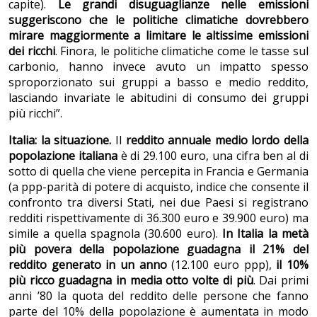
capite).
Le grandi disuguaglianze nelle emissioni
suggeriscono che le politiche climatiche dovrebbero
mirare maggiormente a limitare le altissime emissioni
dei ricchi
. Finora, le politiche climatiche come le tasse sul
carbonio, hanno invece avuto un impatto spesso
sproporzionato sui gruppi a basso e medio reddito,
lasciando invariate le abitudini di consumo dei gruppi
più ricchi”.
Italia: la situazione.
Il
reddito annuale medio lordo della
popolazione italiana
è di 29.100 euro, una cifra ben al di
sotto di quella che viene percepita in Francia e Germania
(a ppp-parità di potere di acquisto, indice che consente il
confronto tra diversi Stati, nei due Paesi si registrano
redditi rispettivamente di 36.300 euro e 39.900 euro) ma
simile a quella spagnola (30.600 euro).
In Italia la metà
più povera della popolazione guadagna il 21% del
reddito generato in un anno
(12.100 euro ppp),
il 10%
più ricco guadagna in media otto volte di più
. Dai primi
anni ’80 la quota del reddito delle persone che fanno
parte del 10% della popolazione è aumentata in modo