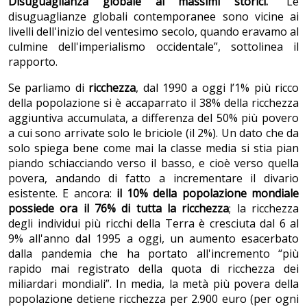
Disuguaglianza globale ai massimi storici.
“Le
disuguaglianze globali contemporanee sono vicine ai
livelli dell'inizio del ventesimo secolo, quando eravamo al
culmine dell'imperialismo occidentale”, sottolinea il
rapporto.
Se parliamo di
ricchezza
, dal 1990 a oggi l’1% più ricco
della popolazione si è accaparrato il 38% della ricchezza
aggiuntiva accumulata, a differenza del 50% più povero
a cui sono arrivate solo le briciole (il 2%). Un dato che da
solo spiega bene come mai la classe media si stia pian
piando schiacciando verso il basso, e cioè verso quella
povera, andando di fatto a incrementare il divario
esistente. E ancora:
il 10% della popolazione mondiale
possiede ora il 76% di tutta la ricchezza
; la ricchezza
degli individui più ricchi della Terra è cresciuta dal 6 al
9% all'anno dal 1995 a oggi, un aumento esacerbato
dalla pandemia che ha portato all'incremento “più
rapido mai registrato della quota di ricchezza dei
miliardari mondiali”. In media, la metà più povera della
popolazione detiene ricchezza per 2.900 euro (per ogni