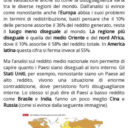
una valutazione anche su come la disuguaglianza varia
tra le diverse regioni del mondo. Dall’analisi si evince
come nonostante anche l’
Europa
abbia i suoi problemi
in termini di redistribuzione, basti pensare che il 10%
delle persone assorbe il 36% del reddito generato, resta
il
luogo meno diseguale
al mondo.
La regione più
diseguale
è quella del
medio Oriente
e del
nord Africa,
dove il 10% assorbe il 58% del reddito totale. In
America
latina
questa cifra si ferma invece al 55%.
Ma l’analisi sul reddito medio nazionale non permette di
capire quanto i Paesi siano diseguali al loro interno. Gli
Stati Uniti
, per esempio, nonostante siano un Paese ad
alto reddito, vivono una situazione di enorme
contraddizione, dove persistono forti disuguaglianze
interne. Lo stesso si può dire di Paesi a basso reddito
come
Brasile
e
India
, fanno un poco meglio
Cina
e
Russia
(come si evince dalla seguente immagine).