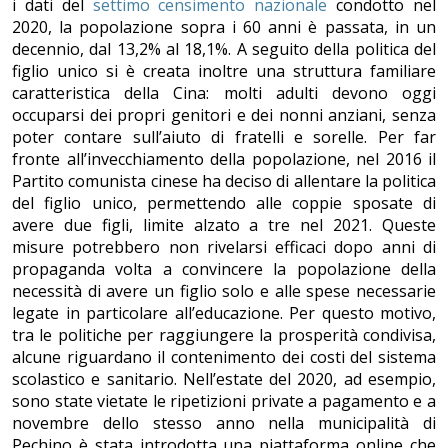
i dati del
settimo censimento nazionale
condotto nel
2020, la popolazione sopra i 60 anni è passata, in un
decennio, dal 13,2% al 18,1%. A seguito della politica del
figlio unico si è creata inoltre una struttura familiare
caratteristica della Cina: molti adulti devono oggi
occuparsi dei propri genitori e dei nonni anziani, senza
poter contare sull’aiuto di fratelli e sorelle. Per far
fronte all’invecchiamento della popolazione, nel 2016 il
Partito comunista cinese ha deciso di allentare la politica
del figlio unico, permettendo alle coppie sposate di
avere due figli, limite alzato a tre nel 2021. Queste
misure potrebbero non rivelarsi efficaci dopo anni di
propaganda volta a convincere la popolazione della
necessità di avere un figlio solo e alle spese necessarie
legate in particolare all’educazione. Per questo motivo,
tra le politiche per raggiungere la prosperità condivisa,
alcune riguardano il contenimento dei costi del sistema
scolastico e sanitario. Nell’estate del 2020, ad esempio,
sono state vietate le ripetizioni private a pagamento e a
novembre dello stesso anno nella municipalità di
Pechino è stata introdotta una piattaforma online che