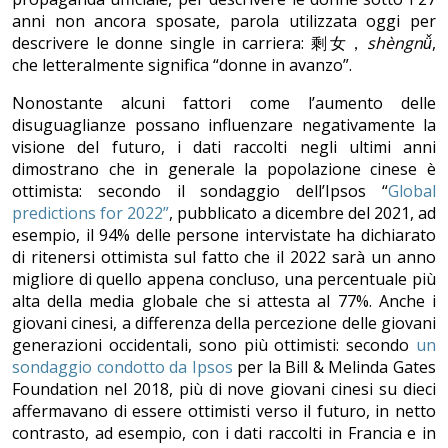
anni non ancora sposate, parola utilizzata oggi per
descrivere le donne single in carriera: 剩女，
shèngnǚ
,
che letteralmente significa “donne in avanzo”.
Nonostante alcuni fattori come l’aumento delle
disuguaglianze possano influenzare negativamente la
visione del futuro, i dati raccolti negli ultimi anni
dimostrano che in generale la popolazione cinese è
ottimista: secondo il sondaggio dell’Ipsos “
Global
predictions for 2022”
, pubblicato a dicembre del 2021, ad
esempio, il 94% delle persone intervistate ha dichiarato
di ritenersi ottimista sul fatto che il 2022 sarà un anno
migliore di quello appena concluso, una percentuale più
alta della media globale che si attesta al 77%. Anche i
giovani cinesi, a differenza della percezione delle giovani
generazioni occidentali, sono più ottimisti: secondo
un
sondaggio condotto da Ipsos
per la Bill & Melinda Gates
Foundation nel 2018, più di nove giovani cinesi su dieci
affermavano di essere ottimisti verso il futuro, in netto
contrasto, ad esempio, con i dati raccolti in Francia e in