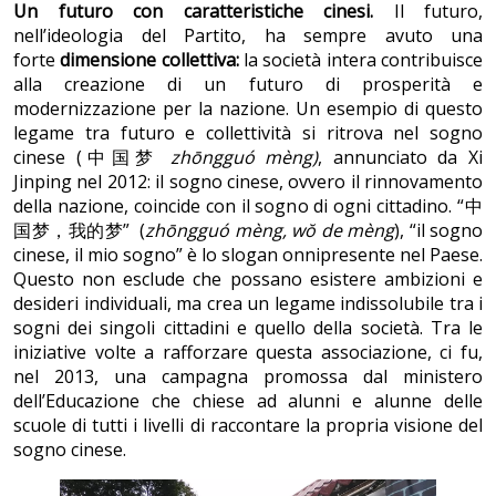
Un futuro con caratteristiche cinesi.
Il futuro,
nell’ideologia del Partito, ha sempre avuto una
forte
dimensione collettiva:
la società intera
contribuisce
alla creazione di un futuro di prosperità e
modernizzazione per la nazione. Un esempio di questo
legame tra futuro e collettività si ritrova nel sogno
cinese (中国梦
zhōngguó mèng)
,
annunciato da Xi
Jinping nel 2012: il sogno cinese, ovvero il rinnovamento
della nazione, coincide con il sogno di ogni cittadino. “中
国梦，我的梦” (
zhōngguó mèng, wŏ de mèng
), “il sogno
cinese, il mio sogno” è lo slogan onnipresente nel Paese.
Questo non esclude che possano esistere ambizioni e
desideri individuali, ma crea un legame indissolubile tra i
sogni dei singoli cittadini e quello della società. Tra le
iniziative volte a rafforzare questa associazione, ci fu,
nel 2013, una campagna promossa dal ministero
dell’Educazione che chiese ad alunni e alunne delle
scuole di tutti i livelli di raccontare la propria visione del
sogno cinese.