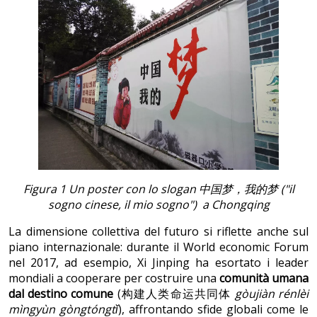
Figura 1 Un poster con lo slogan 中国梦，我的梦 ("il
sogno cinese, il mio sogno") a Chongqing
La dimensione collettiva del futuro si riflette anche sul
piano internazionale: durante il World economic Forum
nel 2017, ad esempio, Xi Jinping ha esortato i leader
mondiali a cooperare per costruire una
comunità umana
dal destino comune
(构建人类命运共同体
gòujiàn rénlèi
mìngyùn gòngtóngtǐ
), affrontando sfide globali come le