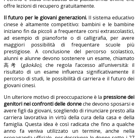
offre lezioni di recupero gratuitamente.
Il futuro per le giovani generazioni.
Il sistema educativo
cinese è altamente competitivo: bambini e le bambine
iniziano fin da piccoli a frequentare corsi extrascolastici,
ad esempio di pianoforte o di calligrafia, per avere
maggiori possibilità di frequentare scuole più
prestigiose. A conclusione del percorso scolastico,
alunni e alunne devono sostenere un esame, chiamato
高考 (
gāokăo)
, che regola l’accesso all’università: il
risultato di un esame influenza significativamente il
percorso di studi, le possibilità di carriera e il futuro dei
giovani cinesi.
Un ulteriore motivo di preoccupazione è la
pressione dei
genitori
nei confronti delle donne
che devono sposarsi e
avere figli da giovani, scegliendo di rinunciare presto alla
carriera lavorativa in virtù della cura della casa e della
famiglia. Questa idea è così radicata che fino a qualche
anno fa veniva utilizzato un termine, anche nella
propaganda ufficiale, per descrivere le donne sotto i 27