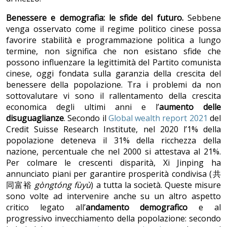
Benessere e demografia: le sfide del futuro.
Sebbene
venga osservato come il regime politico cinese possa
favorire stabilità e programmazione politica a lungo
termine, non significa che non esistano sfide che
possono influenzare la legittimità del Partito comunista
cinese, oggi fondata sulla garanzia della crescita del
benessere della popolazione. Tra i problemi da non
sottovalutare vi sono il rallentamento della crescita
economica degli ultimi anni e l’
aumento delle
disuguaglianze
. Secondo il
Global wealth report 2021
del
Credit Suisse Research Institute, nel 2020 l’1% della
popolazione deteneva il 31% della ricchezza della
nazione, percentuale che nel 2000 si attestava al 21%.
Per colmare le crescenti disparità, Xi Jinping ha
annunciato piani per garantire prosperità condivisa (共
同富裕
gòngtóng fùyù
) a tutta la società. Queste misure
sono volte ad intervenire anche su un altro aspetto
critico legato all’
andamento demografico
e al
progressivo invecchiamento della popolazione: secondo