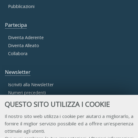
Pubblicazioni
Partecipa
Diventa Aderente
Diventa Alleato
Collabora
Newsletter
Iscriviti alla Newsletter
Numeri precedenti
QUESTO SITO UTILIZZA I COOKIE
Area Riservata
Il nostro sito web utilizza i cookie per aiutarci a migliorarlo, a
fornire il miglior servizio possibile ed a offrire un'esperienza
Accesso Aderenti
ottimale agli utenti.
Accesso Consulta