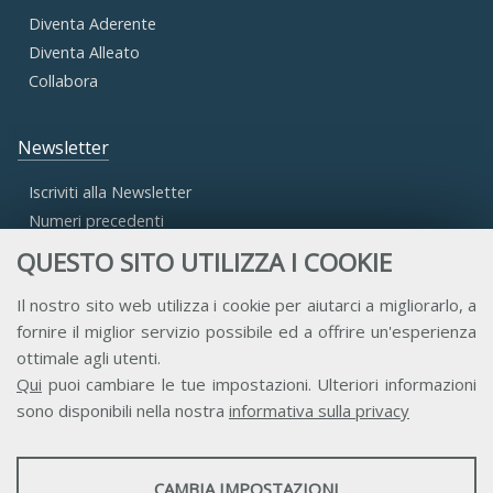
Diventa Aderente
Diventa Alleato
Collabora
Newsletter
Iscriviti alla Newsletter
Numeri precedenti
QUESTO SITO UTILIZZA I COOKIE
Area Riservata
Il nostro sito web utilizza i cookie per aiutarci a migliorarlo, a
fornire il miglior servizio possibile ed a offrire un'esperienza
Accesso Aderenti
ottimale agli utenti.
Accesso Consulta
Qui
puoi cambiare le tue impostazioni. Ulteriori informazioni
Accesso Team
sono disponibili nella nostra
informativa sulla privacy
STATISTICHE
CAMBIA IMPOSTAZIONI