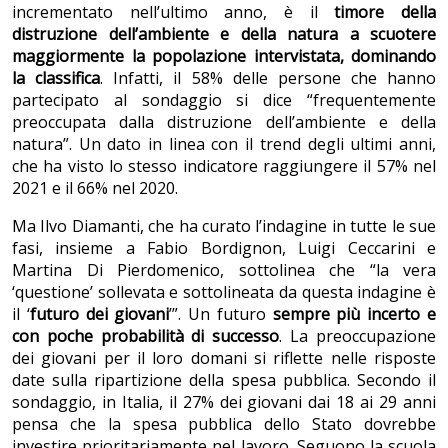
incrementato nell’ultimo anno, è il
timore della
distruzione dell’ambiente e della natura a scuotere
maggiormente la popolazione intervistata, dominando
la classifica
. Infatti, il 58% delle persone che hanno
partecipato al sondaggio si dice “frequentemente
preoccupata dalla distruzione dell’ambiente e della
natura”. Un dato in linea con il trend degli ultimi anni,
che ha visto lo stesso indicatore raggiungere il 57% nel
2021 e il 66% nel 2020.
Ma Ilvo Diamanti, che ha curato l’indagine in tutte le sue
fasi, insieme a Fabio Bordignon, Luigi Ceccarini e
Martina Di Pierdomenico, sottolinea che “la vera
‘questione’ sollevata e sottolineata da questa indagine è
il ‘
futuro dei giovani
’”. Un futuro
sempre più incerto e
con poche probabilità di successo
. La preoccupazione
dei giovani per il loro domani si riflette nelle risposte
date sulla ripartizione della spesa pubblica. Secondo il
sondaggio, in Italia, il 27% dei giovani dai 18 ai 29 anni
pensa che la spesa pubblica dello Stato dovrebbe
investire prioritariamente nel lavoro. Seguono la scuola