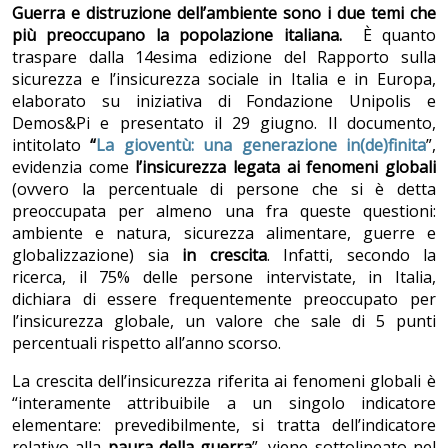
Guerra e distruzione dell’ambiente sono i due temi che
più preoccupano la popolazione italiana.
È
quanto
traspare dalla 14esima edizione del Rapporto sulla
sicurezza e l’insicurezza sociale in Italia e in Europa,
elaborato su iniziativa di Fondazione Unipolis e
Demos&Pi e presentato il 29 giugno. Il documento,
intitolato
“
La gioventù: una generazione in(de)finita
”,
evidenzia come
l’insicurezza legata ai fenomeni globali
(ovvero la percentuale di persone che si è detta
preoccupata per almeno una fra queste questioni:
ambiente e natura, sicurezza alimentare, guerre e
globalizzazione) sia
in crescita
. Infatti, secondo la
ricerca, il 75% delle persone intervistate, in Italia,
dichiara di essere frequentemente preoccupato per
l’insicurezza globale, un valore che sale di 5 punti
percentuali rispetto all’anno scorso.
La crescita dell’insicurezza riferita ai fenomeni globali è
“interamente attribuibile a un singolo indicatore
elementare: prevedibilmente, si tratta dell’indicatore
relativo alla
paura della guerra
”, viene sottolineato nel