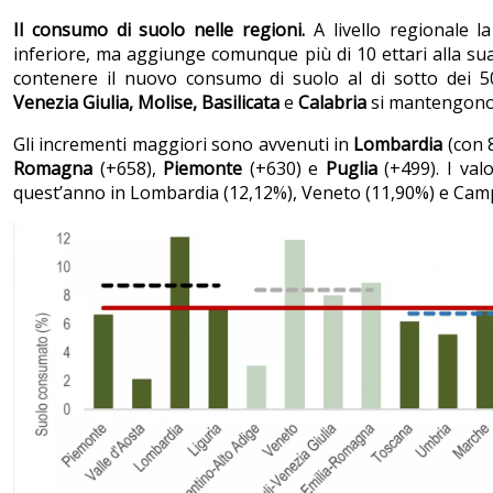
Il consumo di suolo nelle regioni.
A livello regionale l
inferiore, ma aggiunge comunque più di 10 ettari alla su
contenere il nuovo consumo di suolo al di sotto dei 5
Venezia Giulia, Molise, Basilicata
e
Calabria
si mantengono 
Gli incrementi maggiori sono avvenuti in
Lombardia
(con 8
Romagna
(+658),
Piemonte
(+630) e
Puglia
(+499). I valo
quest’anno in Lombardia (12,12%), Veneto (11,90%) e Camp