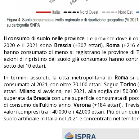
Il consumo di suolo nelle province.
Le province dove il co
2020 e il 2021 sono
Brescia
(+307 ettari),
Roma
(+216 e
hanno consumato di meno si registrano le province di
T
azioni di ripristino del suolo già consumato hanno contr
sotto dei 10 ettari.
In termini assoluti, la città metropolitana di
Roma
si 
consumata al 2021, con oltre 70.100 ettari. Segue
Torino
(
ettari.
Milano
si avvicina, nel 2021, alla soglia dei 50.000
superata da
Brescia
con una superficie consumata di poco s
di consumo dell’ultimo anno.
Verona
(+184 ettari), Trevi
valori compresi tra i 40.000 e i 42.000 ettari. Più di un quin
suolo artificiale in Italia nel 2021 è concentrato nel territ