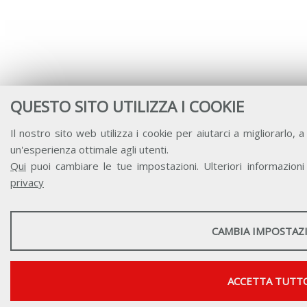
QUESTO SITO UTILIZZA I COOKIE
Il nostro sito web utilizza i cookie per aiutarci a migliorarlo, a 
un'esperienza ottimale agli utenti.
Qui
puoi cambiare le tue impostazioni. Ulteriori informazioni
privacy
STATISTICHE
CAMBIA IMPOSTAZ
Strumenti statistici che raccolgono dati anonimi sull'utilizzo e la funz
Mostra maggiori informazioni
ACCETTA TUTT
Google Analytics
SERVIZI FACOLTATVI