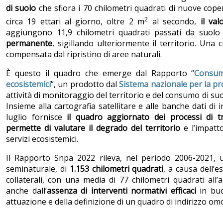
di suolo
che sfiora i 70 chilometri quadrati di nuove coper
2
circa 19 ettari al giorno, oltre 2 m
al secondo,
il val
aggiungono 11,9 chilometri quadrati passati da suol
permanente
, sigillando ulteriormente il territorio. Una cr
compensata dal ripristino di aree naturali.
È questo il quadro che emerge dal Rapporto “
Consumo
ecosistemici
”, un prodotto dal
Sistema nazionale per la pr
attività di monitoraggio del territorio e del consumo di suo
Insieme alla cartografia satellitare e alle banche dati di i
luglio fornisce
il quadro aggiornato dei processi di t
permette di valutare il degrado del territorio
e l’impatt
servizi ecosistemici.
Il Rapporto Snpa 2022 rileva, nel periodo 2006-2021, 
seminaturale, di
1.153 chilometri quadrati
, a causa dell’
collaterali, con una media di 77 chilometri quadrati al
anche dall’
assenza di interventi normativi efficaci
in bu
attuazione e della definizione di un quadro di indirizzo om