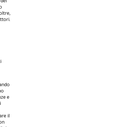
 del
o
ltre,
tori.
i
zando
no
nze e
i
re il
non