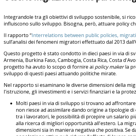
Integrandole tra gli obiettivi di sviluppo sostenibile, si ri
influiscono sullo sviluppo. Bisogna, però, attuare policy che
Il rapporto “
Interrelations between public policies, migr
sull’analisi dei fenomeni migratori effettuato dal 2013 dall
Questo progetto è stato condotto in dieci paesi in via di sv
Armenia, Burkina Faso, Cambogia, Costa Rica, Costa d'Avori
progetto ha avuto lo scopo di fornire ai
policy maker
la pr
sviluppo di questi paesi attuando politiche mirate.
Nel rapporto si esaminano le diverse dimensioni della migra
l'istruzione, gli investimenti e i servizi finanziari e la prote
Molti paesi in via di sviluppo si trovano ad affront
non riesce ad assimilare dando origine a tipologie di 
tra i lavoratori, le possibilità di prcepire un salario
alla ricerca di migliori opportunità all'estero. La mi
dimensioni sia in maniera negativa che positiva. Se da