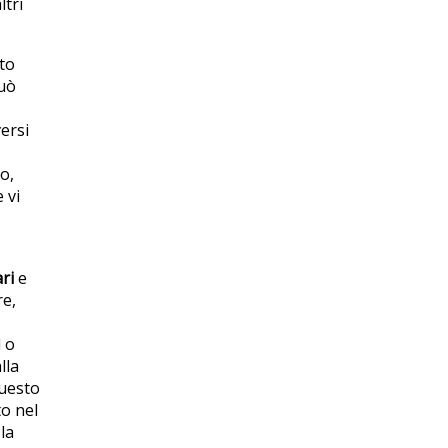
ltri
ato
può
ersi
o,
 vi
ari
e
re,
l o
lla
questo
to nel
la