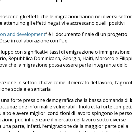
conoscono gli effetti che le migrazioni hanno nei diversi settor
 attenuino gli effetti negativi e accrescano quelli positivi.
ation and development
” è il documento finale di un progetto
’Ocse in collaborazione con l’Ue.
iluppo con significativi tassi di emigrazione o immigrazione:
o, Repubblica Dominicana, Georgia, Haiti, Marocco e Filippin
ova che la migrazione possa essere parte integrante dello
zione in settori chiave come: il mercato del lavoro, l'agricol
zione sociale e sanitaria.
are una forte pressione demografica che la bassa domanda di
l
occupazione informali e vulnerabili. Inoltre, la forte compet
 più alto e avere migliori condizioni di lavoro spingono le pers
grazione può influenzare il mercato del lavoro sotto diverse
 una parte, infatti, l’emigrazione della maggior parte della