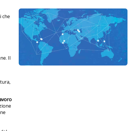
i che
e. Il
tura,
avoro
izione
one