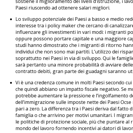
sostiene il miglioramento dei livelli d’istruzione, i la
Paesi riuscendo ad ottenere salari migliori.
Lo sviluppo potenziale dei Paesi a basso e medio redd
interesse tra i policy maker che cercano di canalizzar
influenzare gli investimenti in vari modi: i migranti 
oppure possono portare capitale e una maggiore capac
studi hanno dimostrato che i migranti di ritorno hann
individui che non sono mai partiti. L’utilizzo dei ris
soprattutto nei Paesi in via di sviluppo. Qui le famigl
sarà pertanto una minore probabilità di avviare dell
contratto debiti, gran parte dei guadagni saranno util
Vi è una credenza comune in molti Paesi secondo cui g
che quindi abbiano un impatto fiscale negativo. Se mol
potrebbe aumentare la pressione e l’ingolfamento del 
dell’immigrazione sulle imposte nette dei Paesi Ocse ri
pari a zero. La differenza tra i Paesi deriva dal fatto
famiglia o che arrivino per motivi umanitari. I migran
le politiche di protezione sociale, più che puntare al
mondo del lavoro fornendo incentivi ai datori di lavor