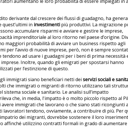
voratori aumentano le loro probabilità di essere impiegati in a
ito derivante dal crescere dei flussi di guadagno, ha gener
e quest’ultimi in
investimenti
più produttivi. La migrazione 
possono accumulare risparmi e avviare e gestire le imprese,
ità imprenditoriale al loro ritorno nel paese d’origine. Div
o maggiori probabilità di avviare un business rispetto agli
parmi per l’avvio di nuove imprese, però, non è sempre scontat
ie tendono ad usare i guadagni per i beni di prima necessità e
e imprese. Inoltre, quando gli emigrati per spostarsi hanno
izzati per l’estinzione di questo.
li immigrati siano beneficiari netti dei
servizi sociali e sanit
ti che immigrati o migranti di ritorno utilizzano tali struttu
sistema sociale e sanitario. Le analisi sull’impatto
leva che, in media, l'impatto è o molto piccolo rispetto al Pi
 di avere immigrati che lavorano o che siano stati ricongiunti a
ti lavoratori tendono, ovviamente, a contribuire di più. Per 
 rimpatrio dei migranti, dovrebbe sostenere il loro inserimen
o affinché utilizzino contratti formali in grado di aumentare 