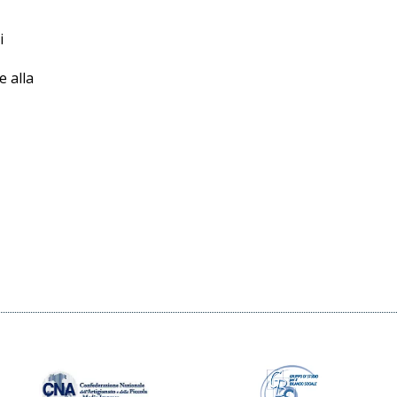
i
e alla