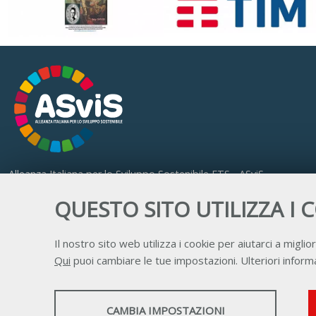
Alleanza Italiana per lo Sviluppo Sostenibile ETS - ASviS
Via Farini 17, 00185 Roma
QUESTO SITO UTILIZZA I 
C.F. 97893090585 P.IVA 14610671001
Il nostro sito web utilizza i cookie per aiutarci a miglior
Qui
puoi cambiare le tue impostazioni. Ulteriori informa
STATISTICHE
CAMBIA IMPOSTAZIONI