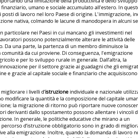
mportando una limitazione della produttività e dello sviluppo
le finanziario, umano e sociale accumulato all'estero. In quest
sti di lavoro nel loro Paese di origine. L'immigrazione, ino
lazione nativa, colmando le lacune di manodopera in alcuni set
n particolare nei Paesi in cui mancano gli investimenti nel
i lavoratori possono potenzialmente alterare le attività delle
so. Da una parte, la partenza di un membro diminuisce la
ella comunità da cui proviene. Di conseguenza, l'emigrazione
gricolo e per lo sviluppo rurale in generale. Dall’altra, la
nnovazione per il settore grazie ai guadagni che gli emigrat
ne e grazie al capitale sociale e finanziario che acquisiscono
liorare i livelli d’
istruzione
individuale e nazionale utiliz
no modificare la quantità e la composizione del capitale uma
nazione; la migrazione di ritorno può riportare nuove conosce
ri derivanti dallo spostamento possono allentare i vincoli d
uzione. In generale, le politiche educative che mirano a un
ercorso d’istruzione obbligatorio sono in grado di migliora
ative alla emigrazione. Inoltre, quando la domanda di lavoro 