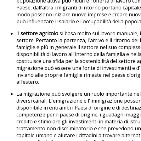
popolazione attiva può ridurre l'offerta di lavoro co
Paese, dall’altra i migranti di ritorno portano capita
modo possono iniziare nuove imprese e creare nuovi po
può influenzare il salario e l'occupabilità della popo
Il
settore agricolo
si basa molto sul lavoro manuale, i
settore. Pertanto la partenza, l'arrivo e il ritorno de
famiglie e più in generale il settore nel suo comples
disponibilità di lavoro all'interno della famiglia e n
costituisce una sfida per la sostenibilità del settore a
migrazione può essere una fonte di investimenti e d'i
inviano alle proprie famiglie rimaste nel paese d’origi
all’estero.
La migrazione può svolgere un ruolo importante nel mig
diversi canali. L'emigrazione e l'immigrazione posso
disponibile in entrambi i Paesi di origine e di desti
competenze per il paese di origine; i guadagni maggio
credito e stimolare gli investimenti in materia di istr
trattamento non discriminatorio e che prevedono un p
capitale umano e aiutare i cittadini a trovare altern