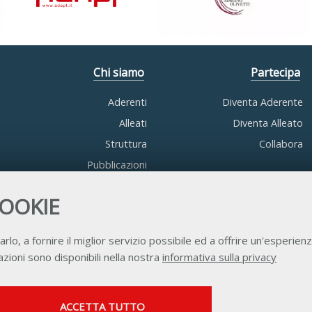
Chi siamo
Partecipa
Aderenti
Diventa Aderente
Alleati
Diventa Alleato
Struttura
Collabora
Pubblicazioni
COOKIE
arlo, a fornire il miglior servizio possibile ed a offrire un'esperienz
zioni sono disponibili nella nostra
informativa sulla privacy
Contatti
Privacy
Trasparenza
Credits
SERVIZI FACOLTATVI
ACCETTA TUTTO