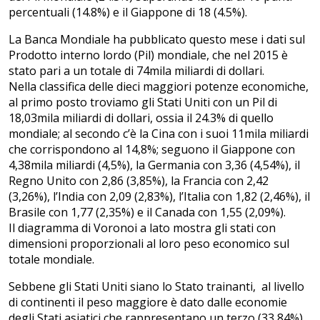
percentuali (14.8%) e il Giappone di 18 (4.5%).
La Banca Mondiale ha pubblicato questo mese i dati sul
Prodotto interno lordo (Pil) mondiale, che nel 2015 è
stato pari a un totale di 74mila miliardi di dollari.
Nella classifica delle dieci maggiori potenze economiche,
al primo posto troviamo gli Stati Uniti con un Pil di
18,03mila miliardi di dollari, ossia il 24.3% di quello
mondiale; al secondo c’è la Cina con i suoi 11mila miliardi
che corrispondono al 14,8%; seguono il Giappone con
4,38mila miliardi (4,5%), la Germania con 3,36 (4,54%), il
Regno Unito con 2,86 (3,85%), la Francia con 2,42
(3,26%), l’India con 2,09 (2,83%), l’Italia con 1,82 (2,46%), il
Brasile con 1,77 (2,35%) e il Canada con 1,55 (2,09%).
Il diagramma di Voronoi a lato mostra gli stati con
dimensioni proporzionali al loro peso economico sul
totale mondiale.
Sebbene gli Stati Uniti siano lo Stato trainanti, al livello
di continenti il peso maggiore è dato dalle economie
degli Stati asiatici che rappresentano un terzo (33,84%)