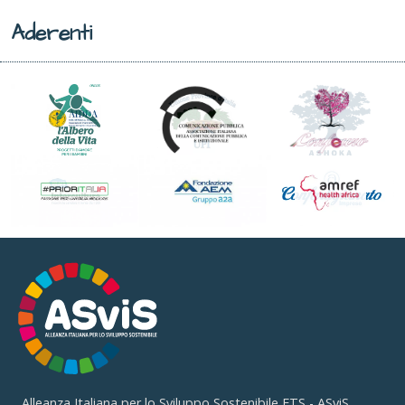
Aderenti
Alleanza Italiana per lo Sviluppo Sostenibile ETS - ASviS