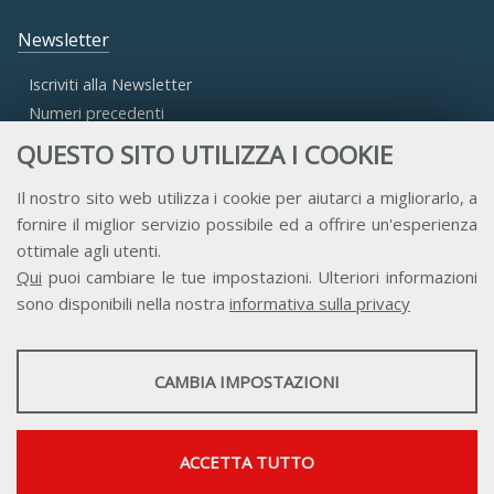
Newsletter
Iscriviti alla Newsletter
Numeri precedenti
QUESTO SITO UTILIZZA I COOKIE
Area Riservata
Il nostro sito web utilizza i cookie per aiutarci a migliorarlo, a
fornire il miglior servizio possibile ed a offrire un'esperienza
Accesso Aderenti
ottimale agli utenti.
Accesso Consulta
Qui
puoi cambiare le tue impostazioni. Ulteriori informazioni
Accesso Team
sono disponibili nella nostra
informativa sulla privacy
STATISTICHE
CAMBIA IMPOSTAZIONI
Strumenti statistici che raccolgono dati anonimi sull'utilizzo e la
funzionalità del sito web.
Contatti
Privacy
Trasparenza
Credits
Mostra maggiori informazioni
ACCETTA TUTTO