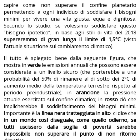
capire come non superare il confine planetario
permettendo a ogni individuo di soddisfare i bisogni
minimi per vivere una vita giusta, equa e dignitosa.
Secondo lo studio, se volessimo soddisfare questo
“bisogno ipotetico”, in base agli stili di vita del 2018
supereremmo di gran lunga il limite di 1,5°C
(vista
l’attuale situazione sul cambiamento climatico).
Il tutto è spiegato bene dalla seguente figura, che
mostra in
verde
le emissioni annuali che possono essere
considerate a un livello sicuro (che porterebbe a una
probabilità del 50% di rimanere al di sotto dei 2°C di
aumento medio della temperatura terrestre rispetto al
periodo preindustriale); in
arancione
la pressione
attuale esercitata sul confine climatico; in
rosso
ciò che
implicherebbe il soddisfacimento dei bisogni minimi.
Importante è la
linea nera tratteggiata in alto
: ci dice che
in
un mondo così diseguale, come quello odierno, se
tutti uscissero dalla soglia di povertà sarebbe
impossibile non superare il punto di non ritorno