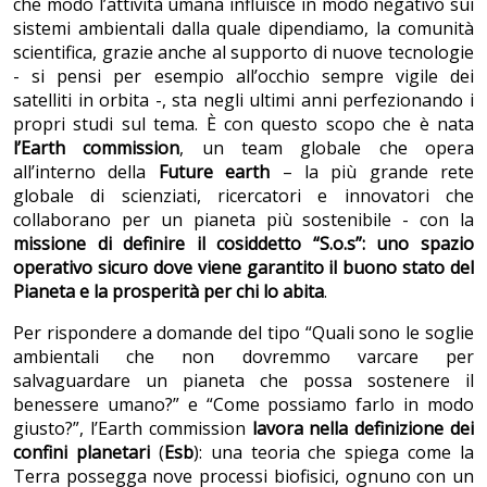
che modo l’attività umana influisce in modo negativo sui
sistemi ambientali dalla quale dipendiamo, la comunità
scientifica, grazie anche al supporto di nuove tecnologie
- si pensi per esempio all’occhio sempre vigile dei
satelliti in orbita -, sta negli ultimi anni perfezionando i
propri studi sul tema. È con questo scopo che è nata
l’Earth commission
, un team globale che opera
all’interno della
Future earth
– la più grande rete
globale di scienziati, ricercatori e innovatori che
collaborano per un pianeta più sostenibile - con la
missione di definire il cosiddetto “S.o.s”:
uno spazio
operativo sicuro dove viene garantito il buono stato del
Pianeta e la prosperità per chi lo abita
.
Per rispondere a domande del tipo “Quali sono le soglie
ambientali che non dovremmo varcare per
salvaguardare un pianeta che possa sostenere il
benessere umano?” e “Come possiamo farlo in modo
giusto?”, l’Earth commission
lavora nella definizione dei
confini
planetari
(
Esb
): una teoria che spiega come la
Terra possegga nove processi biofisici, ognuno con un