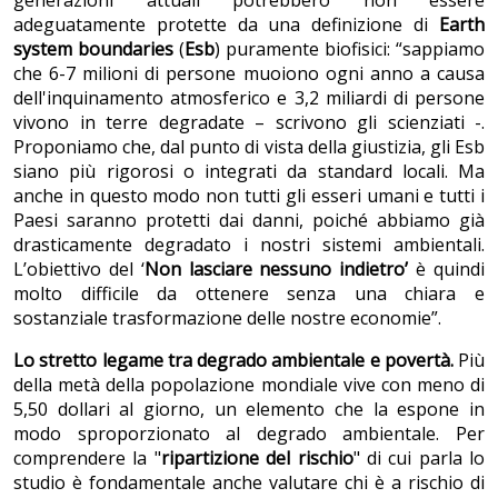
generazioni attuali potrebbero non essere
adeguatamente protette da una definizione di
Earth
system boundaries
(
Esb
) puramente biofisici: “sappiamo
che 6-7 milioni di persone muoiono ogni anno a causa
dell'inquinamento atmosferico e 3,2 miliardi di persone
vivono in terre degradate – scrivono gli scienziati -.
Proponiamo che, dal punto di vista della giustizia, gli Esb
siano più rigorosi o integrati da standard locali. Ma
anche in questo modo non tutti gli esseri umani e tutti i
Paesi saranno protetti dai danni, poiché abbiamo già
drasticamente degradato i nostri sistemi ambientali.
L’obiettivo del ‘
Non lasciare nessuno indietro’
è quindi
molto difficile da ottenere senza una chiara e
sostanziale trasformazione delle nostre economie”.
Lo stretto legame tra degrado ambientale e povertà.
Più
della metà della popolazione mondiale vive con meno di
5,50 dollari al giorno, un elemento che la espone in
modo sproporzionato al degrado ambientale. Per
comprendere la "
ripartizione del rischio
" di cui parla lo
studio è fondamentale anche valutare chi è a rischio di