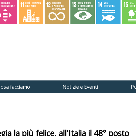
osa facciamo
Notizie e Eventi
Pu
la più felice, all'Italia il 48° posto