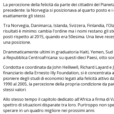
La percezione della felicità da parte dei cittadini del Pianet
precedente: la Norvegia si posizionava al quarto posto e i d
esattamente gli stessi.
Tra Norvegia, Danimarca, Islanda, Svizzera, Finlandia, l'Ola
risultati è minimo: cambia l'ordine ma i nomi restano gli s
posti rispetto al 2015, quando era 50esima. Una lieve reces
una posizione.
Drammaticamente ultimi in graduatoria Haiti, Yemen, Sud 
a Repubblica Centroafricana: su questi dieci Paesi, otto son
Condotta e coordinata da John Helliwell, Richard Layard e J
finanziario della Ernesto Illy Foundation, si è concentrata a
pioniere degli studi di economici legati alla felicità attivo 
1990 al 2005, la percezione della propria condizione da part
stessi valori.
Allo stesso tempo il capitolo dedicato all'Africa a firma di
spettro di situazioni disparate tra loro. Purtroppo non spes
sperare in un quadro migliore nei prossimi anni.