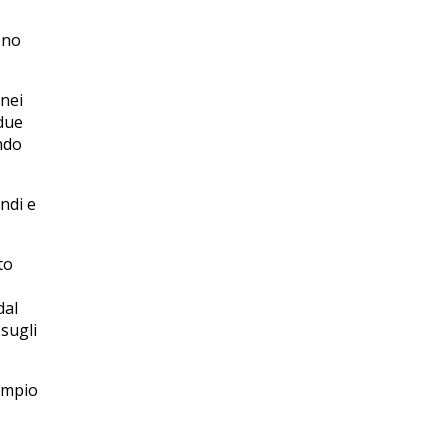
ono
 nei
 due
endo
ndi e
to
dal
 sugli
'ampio