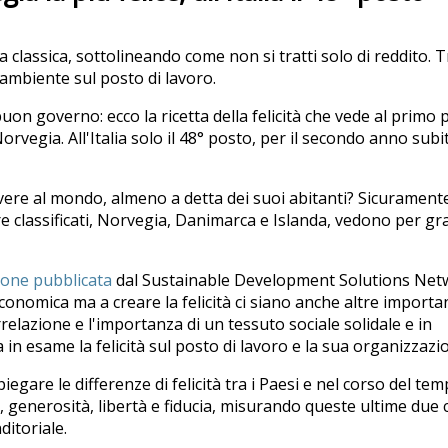
a classica, sottolineando come non si tratti solo di reddito. T
l'ambiente sul posto di lavoro.
buon governo: ecco la ricetta della felicità che vede al primo
orvegia. All'Italia solo il 48° posto, per il secondo anno subi
vere al mondo, almeno a detta dei suoi abitanti? Sicurament
re classificati, Norvegia, Danimarca e Islanda, vedono per gr
ione pubblicata
dal Sustainable Development Solutions Net
conomica ma a creare la felicità ci siano anche altre importa
rrelazione e l'importanza di un tessuto sociale solidale e in
in esame la felicità sul posto di lavoro e la sua organizzazi
iegare le differenze di felicità tra i Paesi e nel corso del te
ti, generosità, libertà e fiducia, misurando queste ultime due 
ditoriale.