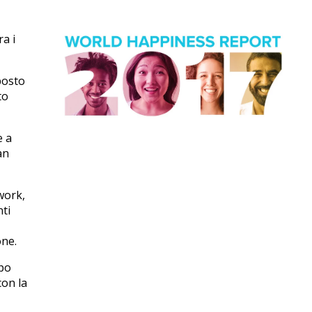
ra i
 posto
to
e a
an
work,
nti
one.
mpo
con la