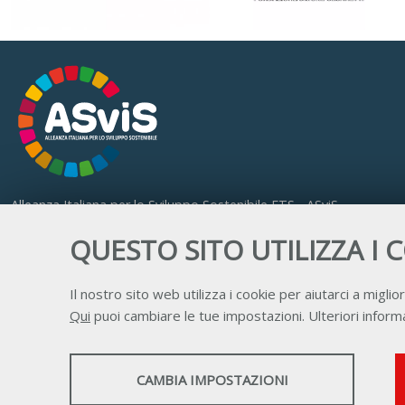
Alleanza Italiana per lo Sviluppo Sostenibile ETS - ASviS
Via Farini 17, 00185 Roma
QUESTO SITO UTILIZZA I 
C.F. 97893090585 P.IVA 14610671001
Il nostro sito web utilizza i cookie per aiutarci a miglior
Qui
puoi cambiare le tue impostazioni. Ulteriori informa
STATISTICHE
CAMBIA IMPOSTAZIONI
Strumenti statistici che raccolgono dati anonimi