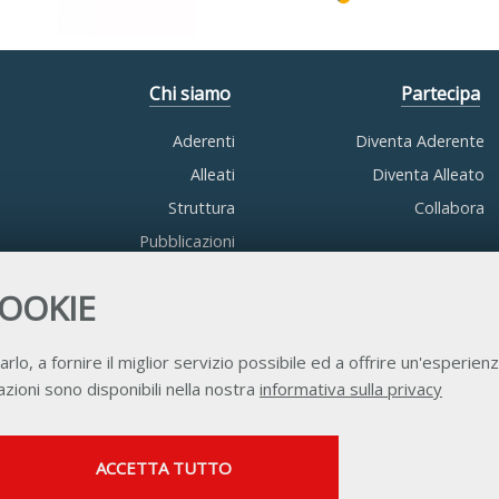
Chi siamo
Partecipa
Aderenti
Diventa Aderente
Alleati
Diventa Alleato
Struttura
Collabora
Pubblicazioni
COOKIE
arlo, a fornire il miglior servizio possibile ed a offrire un'esperienz
zioni sono disponibili nella nostra
informativa sulla privacy
Contatti
Privacy
Trasparenza
Credits
SERVIZI FACOLTATVI
ACCETTA TUTTO
Questi cookie vengono utilizzati per abilitare servizi di