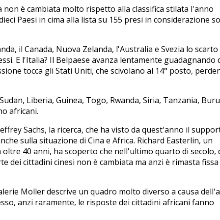
a non è cambiata molto rispetto alla classifica stilata l'anno
ieci Paesi in cima alla lista su 155 presi in considerazione s
nda, il Canada, Nuova Zelanda, l'Australia e Svezia lo scarto
tessi. E l'Italia? Il Belpaese avanza lentamente guadagnando
sione tocca gli Stati Uniti, che scivolano al 14° posto, perd
Sudan, Liberia, Guinea, Togo, Rwanda, Siria, Tanzania, Buru
o africani.
effrey Sachs, la ricerca, che ha visto da quest'anno il suppor
nche sulla situazione di Cina e Africa. Richard Easterlin, un
da oltre 40 anni, ha scoperto che nell'ultimo quarto di secolo, 
e dei cittadini cinesi non è cambiata ma anzi è rimasta fissa
 Valerie Moller descrive un quadro molto diverso a causa dell
so, anzi raramente, le risposte dei cittadini africani fanno