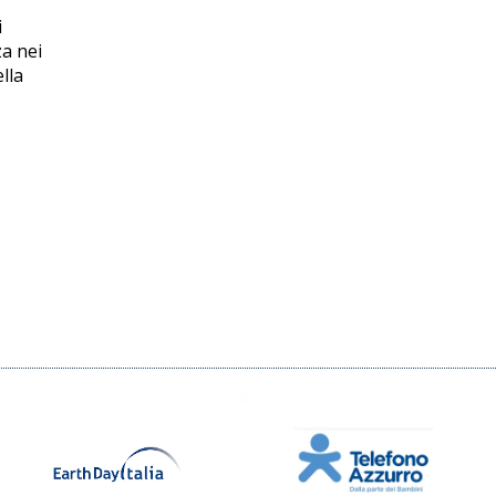
i
za nei
lla