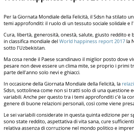
Per la Giornata Mondiale della Felicità, il Sdsn ha stilato un
temi approfonditi: il ruolo di un tessuto sociale solidale e 
Cura, libertà, generosità, onestà, salute, giusto reddito e 
in classifica mondiale del
World happiness report 2017
la N
sotto l'Uzbekistan.
Ma cosa rende il Paese scandinavo il miglior posto dove vi
pesare non deve essere un clima mite, se proprio i primi t
parte dell'anno solo nevi e ghiacci.
In occasione della Giornata Mondiale della Felicità, la
relaz
Sdsn, sottolinea come non si tratti solo di una questione e
variabili. Anche per questo tra i temi approfonditi c'è la co
genere di buone relazioni personali, così come viene presa 
Le sei variabili considerate in questa quinta edizione per sp
sono state reddito, aspettativa di vita sana, cure sufficien
relativa assenza di corruzione nel mondo politico e impren