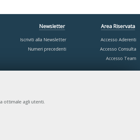
Newsletter
Area Riservata
Iscriviti alla Newsletter
Accesso Aderenti
Numeri precedenti
Accesso Consulta
Accesso Team
a ottimale agli utenti.
COOKIE NECESSARI
Cookie di funzionamento che consentono servizi e