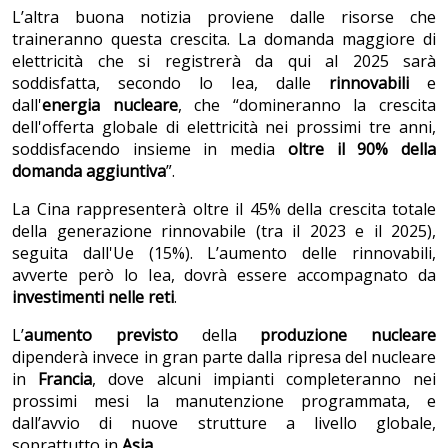
L’altra buona notizia proviene dalle risorse che
traineranno questa crescita. La domanda maggiore di
elettricità che si registrerà da qui al 2025 sarà
soddisfatta, secondo lo Iea, dalle
rinnovabili
e
dall'
energia nucleare
, che “domineranno la crescita
dell'offerta globale di elettricità nei prossimi tre anni,
soddisfacendo insieme in media
oltre il 90% della
domanda aggiuntiva
”.
La Cina rappresenterà oltre il 45% della crescita totale
della generazione rinnovabile (tra il 2023 e il 2025),
seguita dall'Ue (15%). L’aumento delle rinnovabili,
avverte però lo Iea, dovrà essere accompagnato da
investimenti nelle reti
.
L’
aumento previsto
della
produzione nucleare
dipenderà invece in gran parte dalla ripresa del nucleare
in
Francia
, dove alcuni impianti completeranno nei
prossimi mesi la manutenzione programmata, e
dall’avvio di nuove strutture a livello globale,
soprattutto in
Asia
.