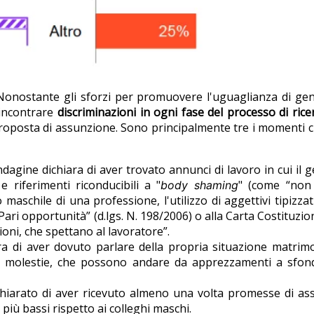
Nonostante gli sforzi per promuovere l'uguaglianza di gener
incontrare
discriminazioni in ogni fase del processo di rice
osta di assunzione. Sono principalmente tre i momenti crucial
indagine dichiara di aver trovato annunci di lavoro in cui il 
e riferimenti riconducibili a "
" (come “non 
body shaming
maschile di una professione, l'utilizzo di aggettivi tipizzati
 Pari opportunità” (d.lgs. N. 198/2006) o alla Carta Costituzio
uzioni, che spettano al lavoratore”.
ara di aver dovuto parlare della propria situazione matrimo
 di molestie, che possono andare da apprezzamenti a sfondo 
dichiarato di aver ricevuto almeno una volta promesse di as
più bassi rispetto ai colleghi maschi.