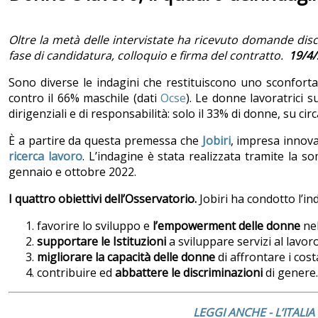
Oltre la metà delle intervistate ha ricevuto domande discr
fase di candidatura, colloquio e firma del contratto.
19/4/
Sono diverse le indagini che restituiscono uno sconfort
contro il 66% maschile (dati
Ocse
). Le donne lavoratrici s
dirigenziali e di responsabilità: solo il 33% di donne, su circ
È a partire da questa premessa che
Jobiri
, impresa innova
ricerca lavoro
. L’indagine è stata realizzata tramite la 
gennaio e ottobre 2022.
I quattro obiettivi dell’Osservatorio.
Jobiri ha condotto l’ind
favorire lo sviluppo e
l’empowerment delle donne
nel
supportare le Istituzioni
a sviluppare servizi al lavoro
migliorare la capacità delle donne
di affrontare i cos
contribuire ed
abbattere le discriminazioni
di genere.
LEGGI ANCHE - L’ITAL