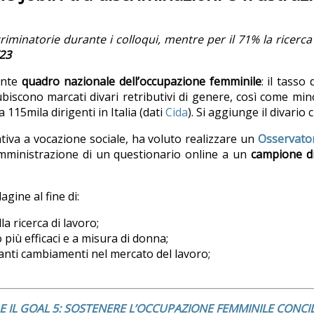
iminatorie durante i colloqui, mentre per il 71% la ricerca
23
ante
quadro nazionale dell’occupazione femminile
: il tasso
ubiscono marcati divari retributivi di genere, così come min
a 115mila dirigenti in Italia (dati
Cida
). Si aggiunge il divario
tiva a vocazione sociale, ha voluto realizzare un
Osservator
somministrazione di un questionario online a un
campione d
agine al fine di:
la ricerca di lavoro;
 più efficaci e a misura di donna;
tanti cambiamenti nel mercato del lavoro;
IA E IL GOAL 5: SOSTENERE L’OCCUPAZIONE FEMMINILE CONC