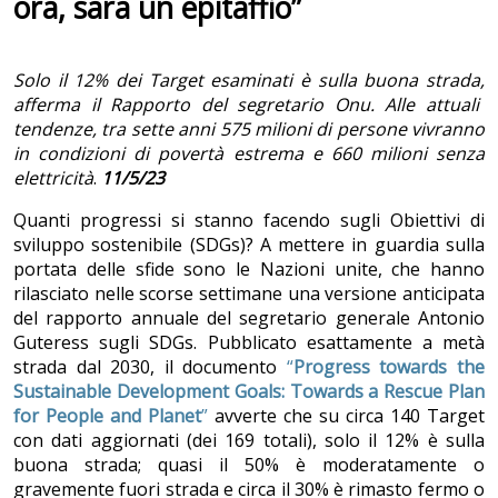
ora, sarà un epitaffio”
Solo il 12% dei Target esaminati è sulla buona strada,
afferma il Rapporto del segretario Onu. Alle attuali
tendenze, tra sette anni 575 milioni di persone vivranno
in condizioni di povertà estrema e 660 milioni senza
elettricità
.
11/5/23
Quanti progressi si stanno facendo sugli Obiettivi di
sviluppo sostenibile (SDGs)? A mettere in guardia sulla
portata delle sfide sono le Nazioni unite, che hanno
rilasciato nelle scorse settimane una versione anticipata
del rapporto annuale del segretario generale Antonio
Guteress sugli SDGs. Pubblicato esattamente a metà
strada dal 2030, il documento
“
Progress towards the
Sustainable Development Goals: Towards a Rescue Plan
for People and Planet
”
avverte che su circa 140 Target
con dati aggiornati (dei 169 totali), solo il 12% è sulla
buona strada; quasi il 50% è moderatamente o
gravemente fuori strada e circa il 30% è rimasto fermo o