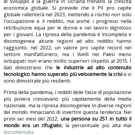
di sviluppo e la guerra in Ucraina frenano la crescita
economica globale. Si prevede che il Pil pro capite
globale rallenterà nel 2023, mettendo a rischio non solo
l'occupazione e il reddito, ma anche i progressi nella
retribuzione equa per le donne e nel lavoro dignitoso
per i giovani. La ripresa della pandemia è incompleta e
disomogenea: alcune regioni ad alto reddito hanno
raggiunto, nel 2022, un valore pro capite record nel
settore manifatturiero, ma i livelli nei Paesi meno
sviluppati non erano molto superiori rispetto al 2015. I
dati dimostrano che
le industrie ad alto contenuto
tecnologico hanno superato più velocemente la crisi
e si
sono dimostrate più resilienti.
Prima della pandemia, i redditi delle fasce di popolazione
più povera crescevano più rapidamente della media
nazionale, ma la ripresa disomogenee in diverse regioni
del mondo minacciano di invertire questa tendenza. Nei
primi sei mesi del 2022,
una persona su 251 in tutto il
mondo era un rifugiato
, la percentuale più alta mai
documentata.